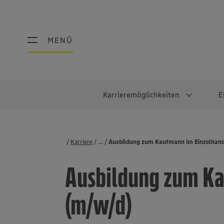
MENÜ
MENÜ
Karrieremöglichkeiten
E
Schüler:innen
Warum EDEKA?
Studierend
Berufe@ED
Karriere
...
Stellenbörse
Ausbildung zum Kaufmann im Einzelhand
Ausbildung & Duales Studium
Work-Life-Balance
Studentisches P
Einzelhandel
Ausbildung zum Ka
Schülerpraktikum
Faires Gehalt
Abschlussarbeit
Lebensmittelpro
Diversität
Werkstudierende
Lager & Logistik
(m/w/d)
Noch Fragen?
IT