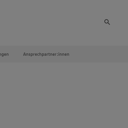
ngen
Ansprechpartner:innen
Mitarbeiter:innen
EDEKA Campus
Digitales Lernen
Veranstaltungen &
Wettbewerbe