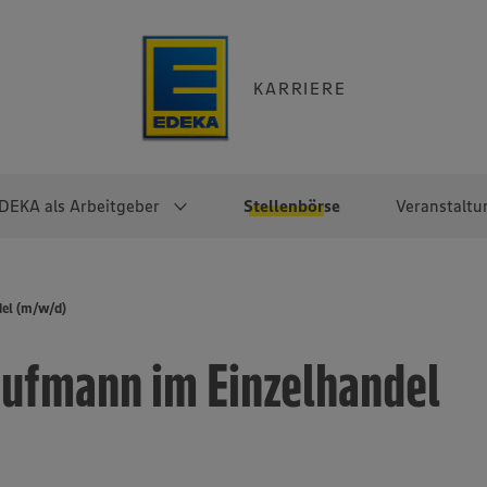
KARRIERE
DEKA als Arbeitgeber
Stellenbörse
Veranstaltu
e
EKA
Berufseinsteiger:innen
Arbeitgeber im
Berufserfahrene
el (m/w/d)
Überblick
raktikum
Traineeprogramme
Berufe@EDEKA
ufmann im Einzelhandel
EDEKA-Zentrale
en
duktion
Direkteinstieg
Selbstständig mit EDEKA
EDEKA Fruchtkontor
ntätigkeit
Noch Fragen?
EDEKA Foodservice
EDEKA-
Regionalgesellschaften