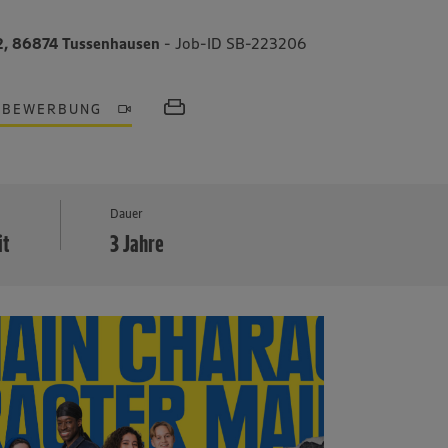
2, 86874 Tussenhausen
- Job-ID SB-223206
OBEWERBUNG
MEHR
Dauer
it
3 Jahre