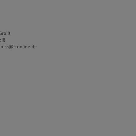
Groiß
oiß
groiss@t-online.de