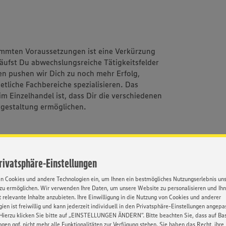
immten Voraussetzungen ist eine Verkürzung
äufst Du abwechslungsreiche Tätigkeitsfelder
n pushen wir Dich zu noch mehr Erfolg,
 etliche Fachbereiche spezialisieren. Das
 Einzelhandel ist, dass Dir die verschiedenen
itgestaltung ermöglichen.
Privatsphäre-Einstellungen
eminare, die in dieser Form nur EDEKA bietet
ür die Praxis liefern.
en Cookies und andere Technologien ein, um Ihnen ein bestmögliches Nutzungserlebnis un
zu ermöglichen. Wir verwenden Ihre Daten, um unsere Website zu personalisieren und Ih
sen wird immer
 relevante Inhalte anzubieten. Ihre Einwilligung in die Nutzung von Cookies und anderer
ien ist freiwillig und kann jederzeit individuell in den Privatsphäre-Einstellungen angepa
ten – Mit Herz, Fleiß & unseren
Hierzu klicken Sie bitte auf „EINSTELLUNGEN ÄNDERN”. Bitte beachten Sie, dass auf Basi
s alles werden
ngen ggf. nicht mehr alle Funktionalitäten zur Verfügung stehen. Sie haben das Recht, ihre