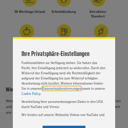
Wir setzen Cookies und andere Technologien ein, um Ihnen
36 Werktage Urlaub
Arbeitskleidung
Attraktiver
Standort
ein bestmögliches Nutzungserlebnis unserer Website zu
ermöglichen. Wir verwenden Ihre Daten, um unsere
Website zu personalisieren und Ihnen möglichst relevante
Inhalte anzubieten. Ihre Einwilligung in die Nutzung von
Cookies und anderer Technologien ist freiwillig und kann
jederzeit individuell in den Privatsphäre-Einstellungen
Betriebl.
Fahrtkostenzuschuss
Gute
angepasst werden. Hierzu klicken Sie bitte auf
Altersvorsorge
Karrierechancen
Ihre Privatsphäre-Einstellungen
„EINSTELLUNGEN ÄNDERN”. Bitte beachten Sie, dass auf
Basis Ihrer Einstellungen ggf. nicht mehr alle
Funktionalitäten zur Verfügung stehen. Sie haben das
MEHR
Recht, ihre Einwilligung jederzeit zu widerrufen. Durch den
Widerruf der Einwilligung wird die Rechtmäßigkeit der
aufgrund der Einwilligung bis zum Widerruf erfolgten
Verarbeitung nicht berührt. Weitere Informationen finden
Wie geht's weiter?
Sie in unseren
Datenschutzbestimmungen
sowie in unserer
Cookie Policy
.
Wenn wir dich mit dieser Stellenausschreibung angesprochen haben
Verarbeitung Ihrer personenbezogenen Daten in den USA
und du dich in dem gesuchten Profil wiederfindest, dann freuen wir
durch YouTube und Vimeo:
uns auf deine Bewerbung.
Wir binden auf unserer Webseite Videos von YouTube und
Vimeo ein. Wenn Sie auf „Zustimmen” klicken, ohne die
Einstellungen bezüglich YouTube und Vimeo zu ändern,