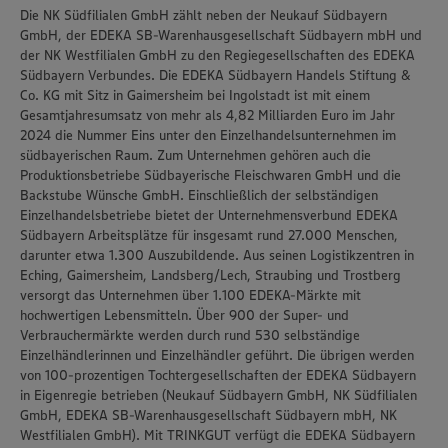
Die NK Südfilialen GmbH zählt neben der Neukauf Südbayern
GmbH, der EDEKA SB-Warenhausgesellschaft Südbayern mbH und
der NK Westfilialen GmbH zu den Regiegesellschaften des EDEKA
Südbayern Verbundes. Die EDEKA Südbayern Handels Stiftung &
Co. KG mit Sitz in Gaimersheim bei Ingolstadt ist mit einem
Gesamtjahresumsatz von mehr als 4,82 Milliarden Euro im Jahr
2024 die Nummer Eins unter den Einzelhandelsunternehmen im
südbayerischen Raum. Zum Unternehmen gehören auch die
Produktionsbetriebe Südbayerische Fleischwaren GmbH und die
Backstube Wünsche GmbH. Einschließlich der selbständigen
Einzelhandelsbetriebe bietet der Unternehmensverbund EDEKA
Südbayern Arbeitsplätze für insgesamt rund 27.000 Menschen,
darunter etwa 1.300 Auszubildende. Aus seinen Logistikzentren in
Eching, Gaimersheim, Landsberg/Lech, Straubing und Trostberg
versorgt das Unternehmen über 1.100 EDEKA-Märkte mit
hochwertigen Lebensmitteln. Über 900 der Super- und
Verbrauchermärkte werden durch rund 530 selbständige
Einzelhändlerinnen und Einzelhändler geführt. Die übrigen werden
von 100-prozentigen Tochtergesellschaften der EDEKA Südbayern
in Eigenregie betrieben (Neukauf Südbayern GmbH, NK Südfilialen
GmbH, EDEKA SB-Warenhausgesellschaft Südbayern mbH, NK
Westfilialen GmbH). Mit TRINKGUT verfügt die EDEKA Südbayern