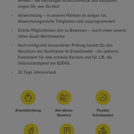
kennen - die vielfältigen Arbeitsbereiche und Aufgaben
zeigen Dir, wer Du bist!
Abwechslung – in unseren Märkten ist einiges los.
Abwechslungsreiche Tätigkeiten sind vorprogrammiert
Etliche Möglichkeiten sich zu Beweisen – durch einen unserer
tollen Azubi Wettbewerbe
Nach erfolgreich bestandener Prüfung besitzt Du den
Abschluss des Kaufmanns im Einzelhandel - ein späteres
Fundament für eine schnelle Karriere und für z.B. die
Selbstständigkeit bei EDEKA.
32 Tage Jahresurlaub
Arbeitskleidung
Attraktiver
Flexible
Wir setzen Cookies und andere Technologien ein, um Ihnen
Standort
Arbeitszeiten
ein bestmögliches Nutzungserlebnis unserer Website zu
ermöglichen. Wir verwenden Ihre Daten, um unsere
Website zu personalisieren und Ihnen möglichst relevante