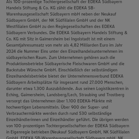
Als 100-prozentige Tochtergesellschaft der EDEKA Südbayern
Handels Stiftung & Co. KG zählt die EDEKA SB-
Warenhausgesellschaft Südbayern mbH neben der Neukauf
Südbayern GmbH, der NK Südfilialen GmbH und der NK
Westfilialen GmbH zu den Regiegesellschaften des EDEKA
Südbayern Verbundes. Die EDEKA Südbayern Handels Stiftung &
Co. KG mit Sitz in Gaimersheim bei Ingolstadt ist mit einem
Gesamtjahresumsatz von mehr als 4,82 Milliarden Euro im Jahr
2024 die Nummer Eins unter den Einzelhandelsunternehmen im
südbayerischen Raum. Zum Unternehmen gehören auch die
Produktionsbetriebe Südbayerische Fleischwaren GmbH und die
Backstube Wünsche GmbH. Einschließlich der selbständigen
Einzelhandelsbetriebe bietet der Unternehmensverbund EDEKA
Südbayern Arbeitsplätze für insgesamt rund 27.000 Menschen,
darunter etwa 1.300 Auszubildende. Aus seinen Logistikzentren in
Eching, Gaimersheim, Landsberg/Lech, Straubing und Trostberg
versorgt das Unternehmen über 1.100 EDEKA-Märkte mit
hochwertigen Lebensmitteln. Über 900 der Super- und
Verbrauchermärkte werden durch rund 530 selbständige
Einzelhändlerinnen und Einzelhändler geführt. Die übrigen werden
von 100-prozentigen Tochtergesellschaften der EDEKA Südbayern
in Eigenregie betrieben (Neukauf Südbayern GmbH, NK Südfilialen
GmbH, EDEKA SB-Warenhausgesellschaft Südbayern mbH, NK