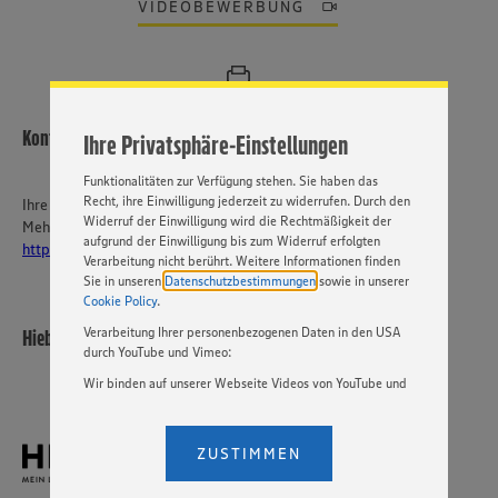
ein bestmögliches Nutzungserlebnis unserer Website zu
VIDEOBEWERBUNG
ermöglichen. Wir verwenden Ihre Daten, um unsere
Website zu personalisieren und Ihnen möglichst relevante
Inhalte anzubieten. Ihre Einwilligung in die Nutzung von
Cookies und anderer Technologien ist freiwillig und kann
jederzeit individuell in den Privatsphäre-Einstellungen
angepasst werden. Hierzu klicken Sie bitte auf
Kontakt
Ihre Privatsphäre-Einstellungen
„EINSTELLUNGEN ÄNDERN”. Bitte beachten Sie, dass auf
Basis Ihrer Einstellungen ggf. nicht mehr alle
Funktionalitäten zur Verfügung stehen. Sie haben das
Recht, ihre Einwilligung jederzeit zu widerrufen. Durch den
Ihre Ansprechperson
Widerruf der Einwilligung wird die Rechtmäßigkeit der
Mehr über EDEKA Südwest:
aufgrund der Einwilligung bis zum Widerruf erfolgten
https://karriere-edeka.de/
Verarbeitung nicht berührt. Weitere Informationen finden
Sie in unseren
Datenschutzbestimmungen
sowie in unserer
Cookie Policy
.
Verarbeitung Ihrer personenbezogenen Daten in den USA
Hieber´s Frische Center KG
durch YouTube und Vimeo:
Wir binden auf unserer Webseite Videos von YouTube und
Vimeo ein. Wenn Sie auf „Zustimmen” klicken, ohne die
Einstellungen bezüglich YouTube und Vimeo zu ändern,
willigen Sie im Sinne des Art. 49 Abs. 1 Satz 1 lit. a) DSGVO
ZUSTIMMEN
ein, dass Ihre Daten (IP-Adresse, Zeitstempel, ggf.
Nutzerverhalten auf unserer Webseite) an die Anbieter der