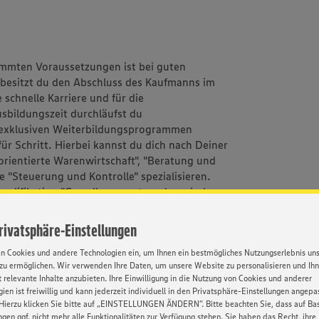
immten Voraussetzungen ist bei guten
besitzt du den Abschluss des Kaufmanns im
 schnelle Karriere und für die
sbildungszeit durchläufst du
t exklusiven Weiterbildungsprogrammen
für Schritt. Hierbei kannst du dich nach Deiner
orientierte Warenwirtschaft", "Beratung und
e "Steuerung und Kontrolle" spezialisieren.
qualifikation "Grundlagen unternehmerischer
ufsschule besuchst du Seminare, die in dieser
zliche Informationen liefern.
Privatsphäre-Einstellungen
rekt persönlich zu deinem Wunschmarkt und
en Cookies und andere Technologien ein, um Ihnen ein bestmögliches Nutzungserlebnis un
zu ermöglichen. Wir verwenden Ihre Daten, um unsere Website zu personalisieren und Ih
Dort können wir dir alles live zeigen. Wir
 relevante Inhalte anzubieten. Ihre Einwilligung in die Nutzung von Cookies und anderer
ien ist freiwillig und kann jederzeit individuell in den Privatsphäre-Einstellungen angepa
Hierzu klicken Sie bitte auf „EINSTELLUNGEN ÄNDERN”. Bitte beachten Sie, dass auf Basi
ngen ggf. nicht mehr alle Funktionalitäten zur Verfügung stehen. Sie haben das Recht, ihre