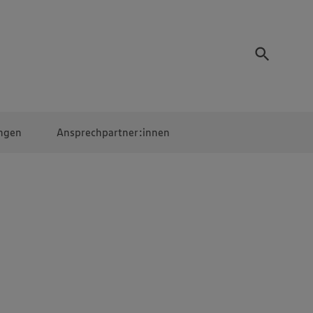
ngen
Ansprechpartner:innen
Mitarbeiter:innen
EDEKA Campus
Digitales Lernen
Veranstaltungen &
Wettbewerbe