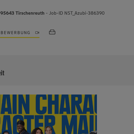
, 95643 Tirschenreuth
- Job-ID NST_Azubi-386390
OBEWERBUNG
MEHR
eit