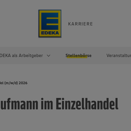
KARRIERE
DEKA als Arbeitgeber
Stellenbörse
Veranstaltu
e
EKA
Berufseinsteiger:innen
Arbeitgeber im
Berufserfahrene
del (m/w/d) 2026
Überblick
raktikum
Traineeprogramme
Berufe@EDEKA
ufmann im Einzelhandel
EDEKA-Zentrale
en
duktion
Direkteinstieg
Selbstständig mit EDEKA
EDEKA Fruchtkontor
ntätigkeit
Noch Fragen?
EDEKA Foodservice
EDEKA-
Regionalgesellschaften