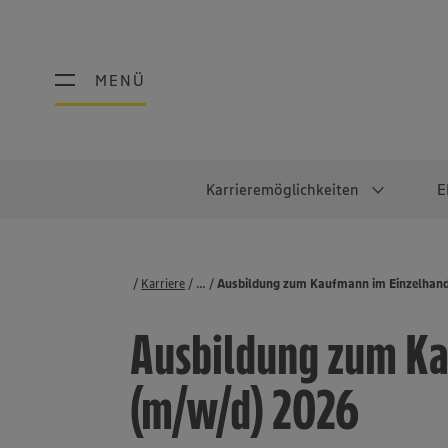
MENÜ
MENÜ
Karrieremöglichkeiten
E
Schüler:innen
Warum EDEKA?
Studierend
Berufe@ED
Karriere
...
Stellenbörse
Ausbildung zum Kaufmann im Einzelhan
Ausbildung & Duales Studium
Work-Life-Balance
Studentisches P
Einzelhandel
Ausbildung zum Ka
Schülerpraktikum
Faires Gehalt
Abschlussarbeit
Lebensmittelpro
Diversität
Werkstudierende
Lager & Logistik
(m/w/d) 2026
Noch Fragen?
IT