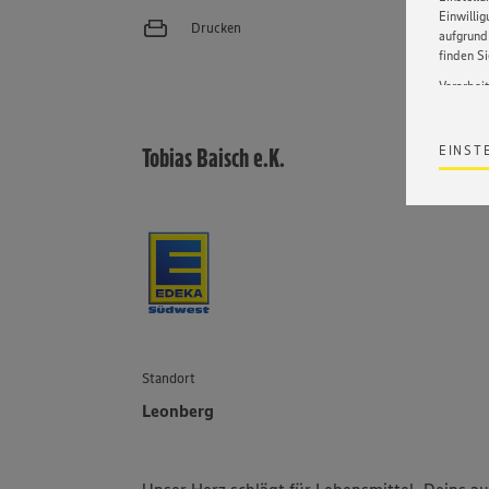
Einwilli
Drucken
aufgrund 
finden S
Verarbei
Wir bind
ohne die 
Tobias Baisch e.K.
EINST
Satz 1 li
Webseite
werden. 
Datensch
wissen wi
Informat
Policy u
Standort
Leonberg
Unser Herz schlägt für Lebensmittel. Deins a