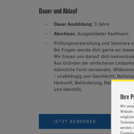
Dauer und Ablauf
Dauer Ausbildung
: 3 Jahre
Abschluss
: Ausgebildeter Kaufmann
Prüfungsvorbereitung und Seminare zu
Bei Fragen wende dich gerne an: b
Wir freuen uns darauf, dich kennenzul
Aus Gründen der einfacheren Lesbarkei
männliche Form verwendet. Willkomme
- unabhängig von Geschlecht, Nationali
Herkunft, Behinderung, Religion, Alter
und Identität.
Ihre 
Wir setz
Website 
möglichst
VIDEO
JETZT BEWERBEN
Technolog
werden. 
Einstellu