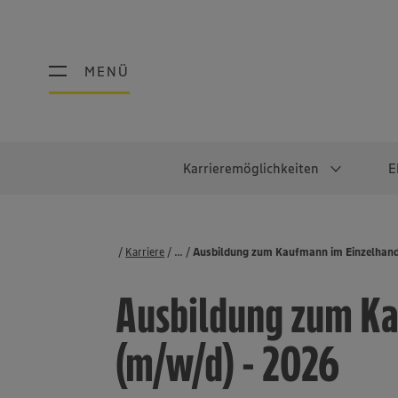
MENÜ
MENÜ
Karrieremöglichkeiten
E
Schüler:innen
Warum EDEKA?
Studierend
Berufe@ED
Karriere
...
Stellenbörse
Ausbildung zum Kaufmann im Einzelhand
Ausbildung & Duales Studium
Work-Life-Balance
Studentisches P
Einzelhandel
Ausbildung zum Ka
Schülerpraktikum
Faires Gehalt
Abschlussarbeit
Lebensmittelpro
Diversität
Werkstudierende
Lager & Logistik
(m/w/d) - 2026
Noch Fragen?
IT