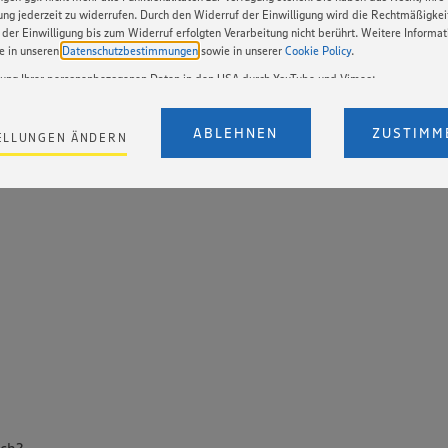
gung jederzeit zu widerrufen. Durch den Widerruf der Einwilligung wird die Rechtmäßigkei
der Einwilligung bis zum Widerruf erfolgten Verarbeitung nicht berührt. Weitere Informa
ie in unseren
Datenschutzbestimmungen
sowie in unserer
Cookie Policy
.
tung Ihrer personenbezogenen Daten in den USA durch YouTube und Vimeo:
en auf unserer Webseite Videos von YouTube und Vimeo ein. Wenn Sie auf „Zustimmen” k
Einstellungen bezüglich YouTube und Vimeo zu ändern, willigen Sie im Sinne des Art. 49 A
ABLEHNEN
ZUSTIMM
ELLUNGEN ÄNDERN
t. a) DSGVO ein, dass Ihre Daten (IP-Adresse, Zeitstempel, ggf. Nutzerverhalten auf unserer
) an die Anbieter der Dienste YouTube und Vimeo in den USA übermittelt und dort verarb
Der EuGH sieht die USA als Land mit einem nach europäischen Standards nicht angemes
utzniveau an. Es besteht das Risiko eines Zugriffs durch US-amerikanische Behörden. Z
r nicht genau, wie die Anbieter der genannten Dienste Ihre Daten verarbeiten. Weitere
ionen zur Nutzung der Dienste finden Sie in unseren Datenschutzhinweisen sowie in unser
nter den Stichworten „YouTube” und „Vimeo”.
uch?