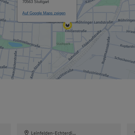
70563 Stuttgart
Auf Google Maps zeigen
Leinfelden-Echterdingen