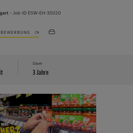
tgart
- Job-ID ESW-EH-35020
OBEWERBUNG
MEHR
Dauer
it
3 Jahre