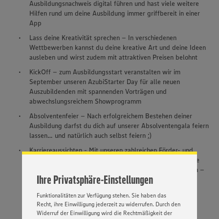
Ausbildungsnachweis digital führen und hast viele weitere
Hilfen rund um deine Ausbildung immer griffbereit in einer
App
Lass deine Kreativität sprechen – In verschiedenen
Wettbewerben kannst du deine kreative Art und deine Ideen
ausleben und wirst zudem mit attraktiven Preisen belohnt
KickOff – zum Ausbildungsstart veranstalten wir im
September unseren AzubiStarter Day für alle neuen
Auszubildenden mit spannenden Vorträgen und
abwechslungsreichem Showprogramm
Wir setzen Cookies und andere Technologien ein, um Ihnen
Absolventenfeier – Nach erfolgreichem Bestehen deiner
ein bestmögliches Nutzungserlebnis unserer Website zu
ermöglichen. Wir verwenden Ihre Daten, um unsere
Ausbildung darfst du dich auf unserer Absolventengala feiern
Website zu personalisieren und Ihnen möglichst relevante
lassen… und natürlich auch selbst feiern ;)
Inhalte anzubieten. Ihre Einwilligung in die Nutzung von
Karriereaussichten - Mit unseren zahlreichen Förder- und
Cookies und anderer Technologien ist freiwillig und kann
Weiterbildungsprogrammen hast du alle Möglichkeiten die
jederzeit individuell in den Privatsphäre-Einstellungen
angepasst werden. Hierzu klicken Sie bitte auf
Karriereleiter Schritt für Schritt ganz nach oben zu steigen –
Ihre Privatsphäre-Einstellungen
„EINSTELLUNGEN ÄNDERN”. Bitte beachten Sie, dass auf
bis hin zur Selbstständigkeit unter dem Dach der EDEKA
Basis Ihrer Einstellungen ggf. nicht mehr alle
Funktionalitäten zur Verfügung stehen. Sie haben das
Recht, ihre Einwilligung jederzeit zu widerrufen. Durch den
Widerruf der Einwilligung wird die Rechtmäßigkeit der