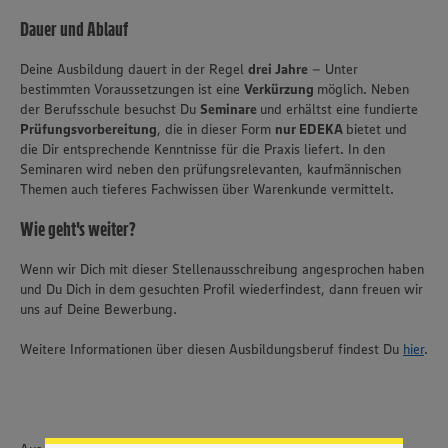
Dauer und Ablauf
Deine Ausbildung dauert in der Regel
drei Jahre
– Unter
bestimmten Voraussetzungen ist eine
Verkürzung
möglich. Neben
der Berufsschule besuchst Du
Seminare
und erhältst eine fundierte
Prüfungsvorbereitung
, die in dieser Form
nur EDEKA
bietet und
die Dir entsprechende Kenntnisse für die Praxis liefert. In den
Seminaren wird neben den prüfungsrelevanten, kaufmännischen
Themen auch tieferes Fachwissen über Warenkunde vermittelt.
Wie geht's weiter?
Wenn wir Dich mit dieser Stellenausschreibung angesprochen haben
und Du Dich in dem gesuchten Profil wiederfindest, dann freuen wir
uns auf Deine Bewerbung.
Wir setzen Cookies und andere Technologien ein, um Ihnen
Weitere Informationen über diesen Ausbildungsberuf findest Du
hier
.
ein bestmögliches Nutzungserlebnis unserer Website zu
ermöglichen. Wir verwenden Ihre Daten, um unsere
Website zu personalisieren und Ihnen möglichst relevante
Inhalte anzubieten. Ihre Einwilligung in die Nutzung von
Cookies und anderer Technologien ist freiwillig und kann