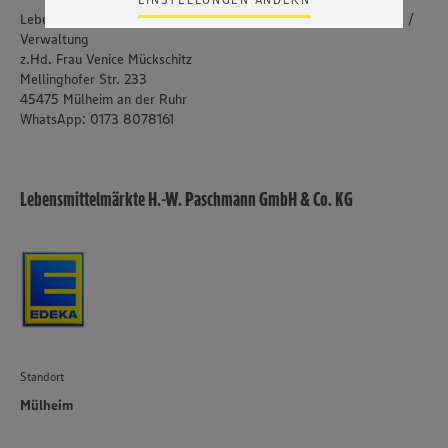
Zudem wissen wir nicht genau, wie die Anbieter der
Lebensmittelmärkte H.W. Paschmann GmbH & Co. KG - Zentrale /
genannten Dienste Ihre Daten verarbeiten. Weitere
Verwaltung
Informationen zur Nutzung der Dienste finden Sie in
z.Hd. Frau Venice Mückschitz
unseren Datenschutzhinweisen sowie in unserer Cookie
Mellinghofer Str. 233
Policy unter den Stichworten „YouTube” und „Vimeo”.
45475 Mülheim an der Ruhr
WhatsApp: 0173 8078161
Lebensmittelmärkte H.-W. Paschmann GmbH & Co. KG
Standort
Mülheim