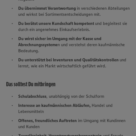
Du übernimmst Verantwortung
in verschiedenen Abteilungen
und wirkst bei Sortimentsentscheidungen mit.​
Du berätst unsere Kundschaft kompetent
und begleitest sie
durch ein angenehmes Einkaufserlebnis.​
Du wirst sicher im Umgang mit der Kasse und
Abrechnungssysteme
n und verstehst deren kaufmännische
Bedeutung.​
Du unterstützt bei Inventuren und Qualitätskontrollen
und
lernst, wie ein Markt wirtschaftlich geführt wird.
Das solltest Du mitbringen
Schulabschluss
, unabhängig von der Schulform​
Interesse an kaufmännischen Abläufen,
Handel und
Lebensmitteln​
Offenes, freundliches Auftreten
im Umgang mit Kundinnen
und Kunden​
Zuverlässigkeit, Verantwortungsbewusstsein
und Freude