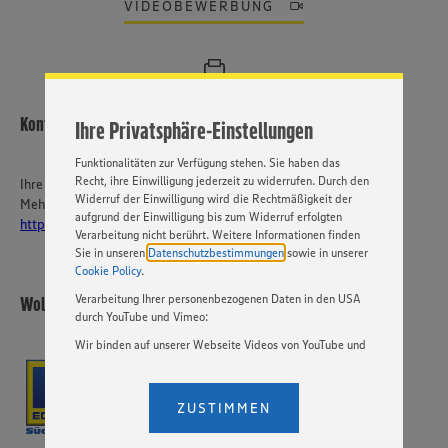
ein bestmögliches Nutzungserlebnis unserer Website zu
VIDEOBEWERBUNG
ermöglichen. Wir verwenden Ihre Daten, um unsere
Website zu personalisieren und Ihnen möglichst relevante
Inhalte anzubieten. Ihre Einwilligung in die Nutzung von
Cookies und anderer Technologien ist freiwillig und kann
jederzeit individuell in den Privatsphäre-Einstellungen
angepasst werden. Hierzu klicken Sie bitte auf
Kontakt
Ihre Privatsphäre-Einstellungen
„EINSTELLUNGEN ÄNDERN”. Bitte beachten Sie, dass auf
Basis Ihrer Einstellungen ggf. nicht mehr alle
Funktionalitäten zur Verfügung stehen. Sie haben das
Recht, ihre Einwilligung jederzeit zu widerrufen. Durch den
Ihre Ansprechperson
Widerruf der Einwilligung wird die Rechtmäßigkeit der
Mehr über EDEKA Südwest:
aufgrund der Einwilligung bis zum Widerruf erfolgten
https://karriere-edeka.de/
Verarbeitung nicht berührt. Weitere Informationen finden
Sie in unseren
Datenschutzbestimmungen
sowie in unserer
Cookie Policy
.
Verarbeitung Ihrer personenbezogenen Daten in den USA
Wollny KG
durch YouTube und Vimeo:
Wir binden auf unserer Webseite Videos von YouTube und
Vimeo ein. Wenn Sie auf „Zustimmen” klicken, ohne die
Einstellungen bezüglich YouTube und Vimeo zu ändern,
willigen Sie im Sinne des Art. 49 Abs. 1 Satz 1 lit. a) DSGVO
ZUSTIMMEN
ein, dass Ihre Daten (IP-Adresse, Zeitstempel, ggf.
Nutzerverhalten auf unserer Webseite) an die Anbieter der