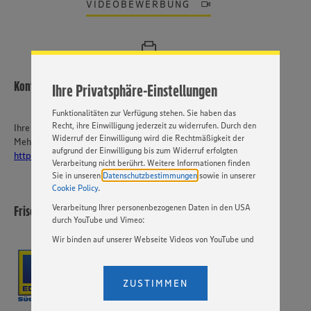
ein bestmögliches Nutzungserlebnis unserer Website zu
VIDEOBEWERBUNG
ermöglichen. Wir verwenden Ihre Daten, um unsere
Website zu personalisieren und Ihnen möglichst relevante
Inhalte anzubieten. Ihre Einwilligung in die Nutzung von
Cookies und anderer Technologien ist freiwillig und kann
jederzeit individuell in den Privatsphäre-Einstellungen
angepasst werden. Hierzu klicken Sie bitte auf
Kontakt
Ihre Privatsphäre-Einstellungen
„EINSTELLUNGEN ÄNDERN”. Bitte beachten Sie, dass auf
Basis Ihrer Einstellungen ggf. nicht mehr alle
Funktionalitäten zur Verfügung stehen. Sie haben das
Recht, ihre Einwilligung jederzeit zu widerrufen. Durch den
Ihre Ansprechperson
Widerruf der Einwilligung wird die Rechtmäßigkeit der
Mehr über EDEKA Südwest:
aufgrund der Einwilligung bis zum Widerruf erfolgten
https://karriere-edeka.de/
Verarbeitung nicht berührt. Weitere Informationen finden
Sie in unseren
Datenschutzbestimmungen
sowie in unserer
Cookie Policy
.
Verarbeitung Ihrer personenbezogenen Daten in den USA
Frischemärkte Dörflinger KG
durch YouTube und Vimeo:
Wir binden auf unserer Webseite Videos von YouTube und
Vimeo ein. Wenn Sie auf „Zustimmen” klicken, ohne die
Einstellungen bezüglich YouTube und Vimeo zu ändern,
willigen Sie im Sinne des Art. 49 Abs. 1 Satz 1 lit. a) DSGVO
ZUSTIMMEN
ein, dass Ihre Daten (IP-Adresse, Zeitstempel, ggf.
Nutzerverhalten auf unserer Webseite) an die Anbieter der