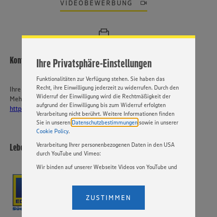
ein bestmögliches Nutzungserlebnis unserer Website zu
VIDEOBEWERBUNG
ermöglichen. Wir verwenden Ihre Daten, um unsere
Website zu personalisieren und Ihnen möglichst relevante
Inhalte anzubieten. Ihre Einwilligung in die Nutzung von
Cookies und anderer Technologien ist freiwillig und kann
jederzeit individuell in den Privatsphäre-Einstellungen
angepasst werden. Hierzu klicken Sie bitte auf
Kontakt
Ihre Privatsphäre-Einstellungen
„EINSTELLUNGEN ÄNDERN”. Bitte beachten Sie, dass auf
Basis Ihrer Einstellungen ggf. nicht mehr alle
Funktionalitäten zur Verfügung stehen. Sie haben das
Recht, ihre Einwilligung jederzeit zu widerrufen. Durch den
Ihre Ansprechperson
Widerruf der Einwilligung wird die Rechtmäßigkeit der
Mehr über EDEKA Südwest:
aufgrund der Einwilligung bis zum Widerruf erfolgten
https://karriere-edeka.de/
Verarbeitung nicht berührt. Weitere Informationen finden
Sie in unseren
Datenschutzbestimmungen
sowie in unserer
Cookie Policy
.
Verarbeitung Ihrer personenbezogenen Daten in den USA
Lebensmittelmärkte Alois Bruder e.K.
durch YouTube und Vimeo:
Wir binden auf unserer Webseite Videos von YouTube und
Vimeo ein. Wenn Sie auf „Zustimmen” klicken, ohne die
Einstellungen bezüglich YouTube und Vimeo zu ändern,
willigen Sie im Sinne des Art. 49 Abs. 1 Satz 1 lit. a) DSGVO
ZUSTIMMEN
ein, dass Ihre Daten (IP-Adresse, Zeitstempel, ggf.
Nutzerverhalten auf unserer Webseite) an die Anbieter der