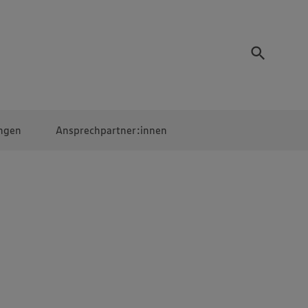
ngen
Ansprechpartner:innen
Mitarbeiter:innen
EDEKA Campus
Digitales Lernen
Veranstaltungen &
Wettbewerbe