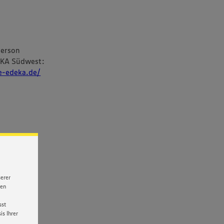
person
EKA Südwest:
re-edeka.de/
serer
nen
sst
s Ihrer