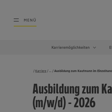
MENÜ
MENÜ
Karrieremöglichkeiten
E
Schüler:innen
Warum EDEKA?
Studierend
Berufe@ED
Karriere
...
Stellenbörse
Ausbildung zum Kaufmann im Einzelhand
Ausbildung & Duales Studium
Work-Life-Balance
Studentisches P
Einzelhandel
Ausbildung zum Ka
Schülerpraktikum
Faires Gehalt
Abschlussarbeit
Lebensmittelpro
Diversität
Werkstudierende
Lager & Logistik
(m/w/d) - 2026
Noch Fragen?
IT