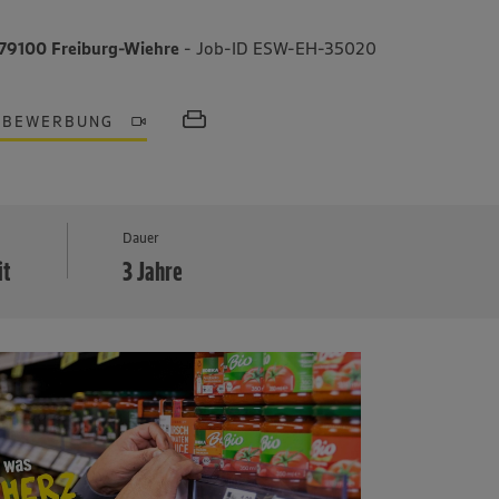
 79100 Freiburg-Wiehre
- Job-ID ESW-EH-35020
OBEWERBUNG
MEHR
Dauer
it
3 Jahre