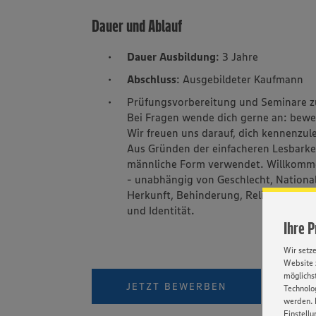
Dauer und Ablauf
Dauer Ausbildung
: 3 Jahre
Abschluss
: Ausgebildeter Kaufmann
Prüfungsvorbereitung und Seminare zu
Bei Fragen wende dich gerne an: b
Wir freuen uns darauf, dich kennenzul
Aus Gründen der einfacheren Lesbarkei
männliche Form verwendet. Willkomme
- unabhängig von Geschlecht, Nationali
Herkunft, Behinderung, Religion, Alter
und Identität.
Ihre 
Wir setz
Website 
möglichst
VIDEO
JETZT BEWERBEN
Technolog
werden. 
Einstellu