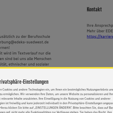
Kontakt
Ihre Ansprech
Mehr über ED
sätzlich zu der Berufsschule
https://karrie
ewerbung@edeka-suedwest.de
ernen!
t wird im Textverlauf nur die
n sind bei uns alle Menschen
tät, ethnischer und sozialer
 sowie sexueller Orientierung
Privatsphäre-Einstellungen
en Cookies und andere Technologien ein, um Ihnen ein bestmögliches Nutzungserlebnis un
zu ermöglichen. Wir verwenden Ihre Daten, um unsere Website zu personalisieren und Ih
 relevante Inhalte anzubieten. Ihre Einwilligung in die Nutzung von Cookies und anderer
BEWERBUNG
ien ist freiwillig und kann jederzeit individuell in den Privatsphäre-Einstellungen angepa
Hierzu klicken Sie bitte auf „EINSTELLUNGEN ÄNDERN”. Bitte beachten Sie, dass auf Basi
ngen ggf. nicht mehr alle Funktionalitäten zur Verfügung stehen. Sie haben das Recht, ihre