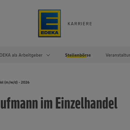
KARRIERE
DEKA als Arbeitgeber
Stellenbörse
Veranstaltu
e
EKA
Berufseinsteiger:innen
Arbeitgeber im
Berufserfahrene
el (m/w/d) - 2026
Überblick
raktikum
Traineeprogramme
Berufe@EDEKA
ufmann im Einzelhandel
EDEKA-Zentrale
en
duktion
Direkteinstieg
Selbstständig mit EDEKA
EDEKA Fruchtkontor
ntätigkeit
Noch Fragen?
EDEKA Foodservice
EDEKA-
Regionalgesellschaften