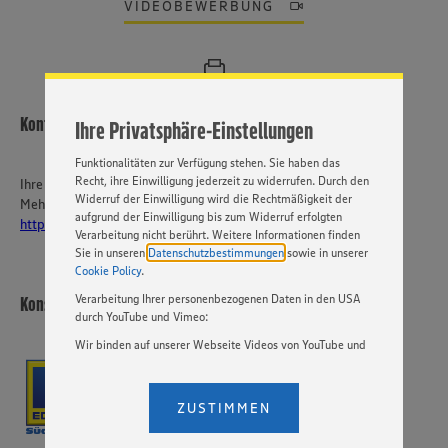
ein bestmögliches Nutzungserlebnis unserer Website zu
VIDEOBEWERBUNG
ermöglichen. Wir verwenden Ihre Daten, um unsere
Website zu personalisieren und Ihnen möglichst relevante
Inhalte anzubieten. Ihre Einwilligung in die Nutzung von
Cookies und anderer Technologien ist freiwillig und kann
jederzeit individuell in den Privatsphäre-Einstellungen
angepasst werden. Hierzu klicken Sie bitte auf
Kontakt
Ihre Privatsphäre-Einstellungen
„EINSTELLUNGEN ÄNDERN”. Bitte beachten Sie, dass auf
Basis Ihrer Einstellungen ggf. nicht mehr alle
Funktionalitäten zur Verfügung stehen. Sie haben das
Recht, ihre Einwilligung jederzeit zu widerrufen. Durch den
Ihre Ansprechperson
Widerruf der Einwilligung wird die Rechtmäßigkeit der
Mehr über EDEKA Südwest:
aufgrund der Einwilligung bis zum Widerruf erfolgten
https://karriere-edeka.de/
Verarbeitung nicht berührt. Weitere Informationen finden
Sie in unseren
Datenschutzbestimmungen
sowie in unserer
Cookie Policy
.
Verarbeitung Ihrer personenbezogenen Daten in den USA
Konsumgenossenschaft Göppingen eG
durch YouTube und Vimeo:
Wir binden auf unserer Webseite Videos von YouTube und
Vimeo ein. Wenn Sie auf „Zustimmen” klicken, ohne die
Einstellungen bezüglich YouTube und Vimeo zu ändern,
willigen Sie im Sinne des Art. 49 Abs. 1 Satz 1 lit. a) DSGVO
ZUSTIMMEN
ein, dass Ihre Daten (IP-Adresse, Zeitstempel, ggf.
Nutzerverhalten auf unserer Webseite) an die Anbieter der