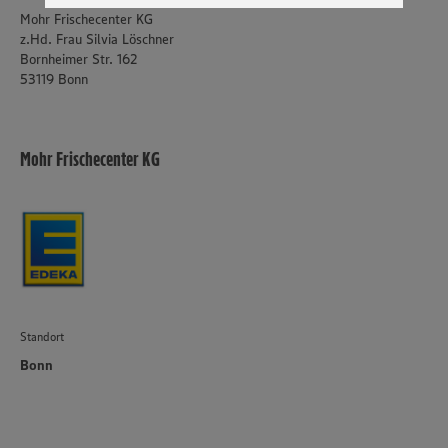
genannten Dienste Ihre Daten verarbeiten. Weitere
Mohr Frischecenter KG
Informationen zur Nutzung der Dienste finden Sie in
z.Hd. Frau Silvia Löschner
unseren Datenschutzhinweisen sowie in unserer Cookie
Bornheimer Str. 162
Policy unter den Stichworten „YouTube” und „Vimeo”.
53119 Bonn
Mohr Frischecenter KG
Standort
Bonn