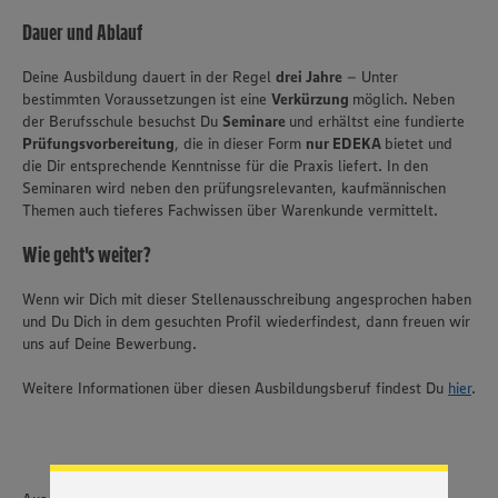
Dauer und Ablauf
Deine Ausbildung dauert in der Regel
drei Jahre
– Unter
bestimmten Voraussetzungen ist eine
Verkürzung
möglich. Neben
der Berufsschule besuchst Du
Seminare
und erhältst eine fundierte
Prüfungsvorbereitung
, die in dieser Form
nur EDEKA
bietet und
die Dir entsprechende Kenntnisse für die Praxis liefert. In den
Seminaren wird neben den prüfungsrelevanten, kaufmännischen
Themen auch tieferes Fachwissen über Warenkunde vermittelt.
Wie geht's weiter?
Wenn wir Dich mit dieser Stellenausschreibung angesprochen haben
und Du Dich in dem gesuchten Profil wiederfindest, dann freuen wir
uns auf Deine Bewerbung.
Wir setzen Cookies und andere Technologien ein, um Ihnen
ein bestmögliches Nutzungserlebnis unserer Website zu
Weitere Informationen über diesen Ausbildungsberuf findest Du
hier
.
ermöglichen. Wir verwenden Ihre Daten, um unsere
Website zu personalisieren und Ihnen möglichst relevante
Inhalte anzubieten. Ihre Einwilligung in die Nutzung von
Cookies und anderer Technologien ist freiwillig und kann
jederzeit individuell in den Privatsphäre-Einstellungen