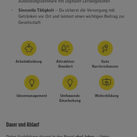
Ausbildungsseminare mit Digitalen Lernangeboten
Sinnvolle Tätigkeit
– Du sicherst die Versorgung mit
Getränken vor Ort und leistest einen wichtigen Beitrag zur
Gesellschaft
Arbeitskleidung
Attraktiver
Gute
Standort
Karrierechancen
Ideenmanagement
Umfassende
Weiterbildung
Einarbeitung
Dauer und Ablauf
Deine Ausbildung dauert in der Regel
drei Jahre
– Unter