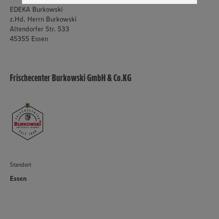
genannten Dienste Ihre Daten verarbeiten. Weitere
EDEKA Burkowski
Informationen zur Nutzung der Dienste finden Sie in
z.Hd. Herrn Burkowski
unseren Datenschutzhinweisen sowie in unserer Cookie
Altendorfer Str. 533
Policy unter den Stichworten „YouTube” und „Vimeo”.
45355 Essen
Frischecenter Burkowski GmbH & Co.KG
Standort
Essen