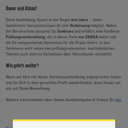
Dauer und Ablauf
Deine Ausbildung dauert in der Regel
drei Jahre
– Unter
bestimmten Voraussetzungen ist eine
Verkürzung
möglich. Neben
der Berufsschule besuchst Du
Seminare
und erhältst eine fundierte
Prüfungsvorbereitung
, die in dieser Form
nur EDEKA
bietet und
die Dir entsprechende Kenntnisse für die Praxis liefert. In den
Seminaren wird neben den prüfungsrelevanten, kaufmännischen
Themen auch tieferes Fachwissen über Warenkunde vermittelt.
Wie geht's weiter?
Wenn wir Dich mit dieser Stellenausschreibung angesprochen haben
und Du Dich in dem gesuchten Profil wiederfindest, dann freuen wir
uns auf Deine Bewerbung.
Wir setzen Cookies und andere Technologien ein, um Ihnen
ein bestmögliches Nutzungserlebnis unserer Website zu
Weitere Informationen über diesen Ausbildungsberuf findest Du
hier
.
ermöglichen. Wir verwenden Ihre Daten, um unsere
Website zu personalisieren und Ihnen möglichst relevante
Inhalte anzubieten. Ihre Einwilligung in die Nutzung von
Cookies und anderer Technologien ist freiwillig und kann
jederzeit individuell in den Privatsphäre-Einstellungen