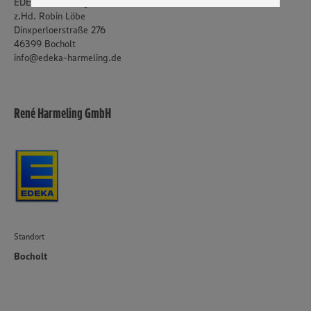
EDEKA Harmeling
genannten Dienste Ihre Daten verarbeiten. Weitere
z.Hd. Robin Löbe
Informationen zur Nutzung der Dienste finden Sie in
Dinxperloerstraße 276
unseren Datenschutzhinweisen sowie in unserer Cookie
46399 Bocholt
Policy unter den Stichworten „YouTube” und „Vimeo”.
info@edeka-harmeling.de
René Harmeling GmbH
Standort
Bocholt