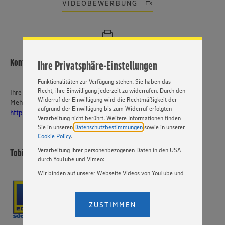
ein bestmögliches Nutzungserlebnis unserer Website zu
VIDEOBEWERBUNG
ermöglichen. Wir verwenden Ihre Daten, um unsere
Website zu personalisieren und Ihnen möglichst relevante
Inhalte anzubieten. Ihre Einwilligung in die Nutzung von
Cookies und anderer Technologien ist freiwillig und kann
jederzeit individuell in den Privatsphäre-Einstellungen
angepasst werden. Hierzu klicken Sie bitte auf
Kontakt
Ihre Privatsphäre-Einstellungen
„EINSTELLUNGEN ÄNDERN”. Bitte beachten Sie, dass auf
Basis Ihrer Einstellungen ggf. nicht mehr alle
Funktionalitäten zur Verfügung stehen. Sie haben das
Recht, ihre Einwilligung jederzeit zu widerrufen. Durch den
Ihre Ansprechperson
Widerruf der Einwilligung wird die Rechtmäßigkeit der
Mehr über EDEKA Südwest:
aufgrund der Einwilligung bis zum Widerruf erfolgten
https://karriere-edeka.de/
Verarbeitung nicht berührt. Weitere Informationen finden
Sie in unseren
Datenschutzbestimmungen
sowie in unserer
Cookie Policy
.
Verarbeitung Ihrer personenbezogenen Daten in den USA
Tobias Baisch KG
durch YouTube und Vimeo:
Wir binden auf unserer Webseite Videos von YouTube und
Vimeo ein. Wenn Sie auf „Zustimmen” klicken, ohne die
Einstellungen bezüglich YouTube und Vimeo zu ändern,
willigen Sie im Sinne des Art. 49 Abs. 1 Satz 1 lit. a) DSGVO
ZUSTIMMEN
ein, dass Ihre Daten (IP-Adresse, Zeitstempel, ggf.
Nutzerverhalten auf unserer Webseite) an die Anbieter der