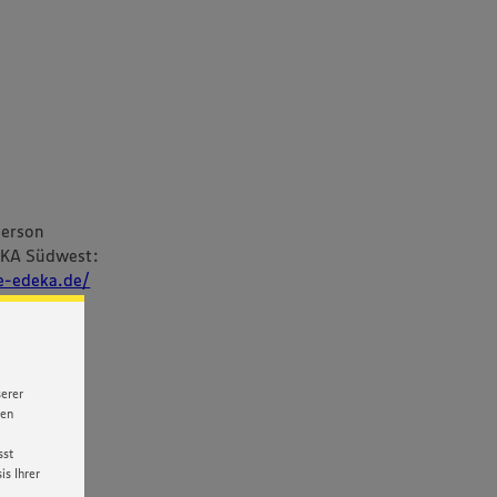
person
EKA Südwest:
re-edeka.de/
serer
nen
sst
s Ihrer