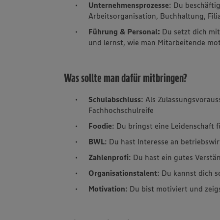
Unternehmensprozesse
: Du beschäftig
Arbeitsorganisation, Buchhaltung, Fil
Führung & Personal:
Du setzt dich mi
und lernst, wie man Mitarbeitende moti
Was sollte man dafür mitbringen?
Schulabschluss
: Als Zulassungsvoraus
Fachhochschulreife
Foodie
: Du bringst eine Leidenschaft 
BWL
: Du hast Interesse an betriebswi
Zahlenprofi
: Du hast ein gutes Verstä
Organisationstalent
: Du kannst dich s
Motivation
: Du bist motiviert und zeig