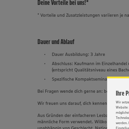
Deine Vorteile bei uns!*
* Vorteile und Zusatzleistungen variieren je
Dauer und Ablauf
Dauer Ausbildung: 3 Jahre
Abschluss: Kaufmann im Einzelhandel
(entspricht Qualitätsniveau eines Bach
Spezifische Kompaktseminare statt Be
Bei Fragen wende dich gerne an: bewerbun
Ihre 
Wir setz
Wir freuen uns darauf, dich kennenzulernen!
Website 
möglichst
Aus Gründen der einfacheren Lesbarkeit wird 
Technolog
männliche Form verwendet. Willkommen sind 
werden. 
unabhängig von Geschlecht, Nationalität, ethn
Einstellu