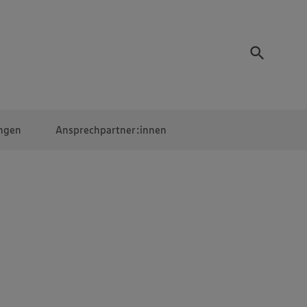
ngen
Ansprechpartner:innen
Mitarbeiter:innen
EDEKA Campus
Digitales Lernen
Veranstaltungen &
Wettbewerbe