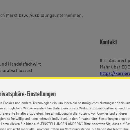
 nach Markt bzw. Ausbildungsunternehmen.
Kontakt
Ihre Ansprech
 und Handelsfachwirt
Mehr über ED
elorabschlusses)
https://karrie
rufsschule
g@edeka-suedwest.de
Privatsphäre-Einstellungen
en Cookies und andere Technologien ein, um Ihnen ein bestmögliches Nutzungserlebnis un
zu ermöglichen. Wir verwenden Ihre Daten, um unsere Website zu personalisieren und Ih
 relevante Inhalte anzubieten. Ihre Einwilligung in die Nutzung von Cookies und anderer
im Textverlauf nur die
ien ist freiwillig und kann jederzeit individuell in den Privatsphäre-Einstellungen angepa
bei uns alle Menschen -
Hierzu klicken Sie bitte auf „EINSTELLUNGEN ÄNDERN”. Bitte beachten Sie, dass auf Basi
ischer und sozialer Herkunft,
ngen ggf. nicht mehr alle Funktionalitäten zur Verfügung stehen. Sie haben das Recht, ihre