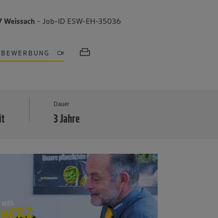
87 Weissach
- Job-ID ESW-EH-35036
OBEWERBUNG
MEHR
Dauer
it
3 Jahre