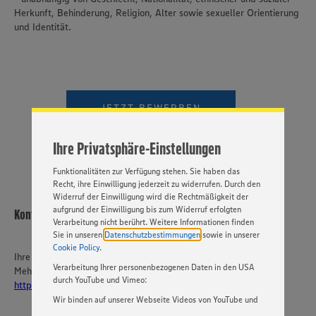
Herkunft, Behinderung, Religion, Alter sowie sexueller Orientierung
und Identität.
Wir setzen Cookies und andere Technologien ein, um Ihnen
ein bestmögliches Nutzungserlebnis unserer Website zu
ermöglichen. Wir verwenden Ihre Daten, um unsere
Website zu personalisieren und Ihnen möglichst relevante
Inhalte anzubieten. Ihre Einwilligung in die Nutzung von
JETZT BEWERBEN
Cookies und anderer Technologien ist freiwillig und kann
jederzeit individuell in den Privatsphäre-Einstellungen
VIDEOBEWERBUNG
angepasst werden. Hierzu klicken Sie bitte auf
Ihre Privatsphäre-Einstellungen
„EINSTELLUNGEN ÄNDERN”. Bitte beachten Sie, dass auf
Basis Ihrer Einstellungen ggf. nicht mehr alle
Funktionalitäten zur Verfügung stehen. Sie haben das
Recht, ihre Einwilligung jederzeit zu widerrufen. Durch den
Widerruf der Einwilligung wird die Rechtmäßigkeit der
aufgrund der Einwilligung bis zum Widerruf erfolgten
Kontakt
Verarbeitung nicht berührt. Weitere Informationen finden
Sie in unseren
Datenschutzbestimmungen
sowie in unserer
Cookie Policy
.
Ihre Ansprechperson
Verarbeitung Ihrer personenbezogenen Daten in den USA
Mehr über EDEKA Südwest:
durch YouTube und Vimeo:
https://karriere-edeka.de/
Wir binden auf unserer Webseite Videos von YouTube und
Vimeo ein. Wenn Sie auf „Zustimmen” klicken, ohne die