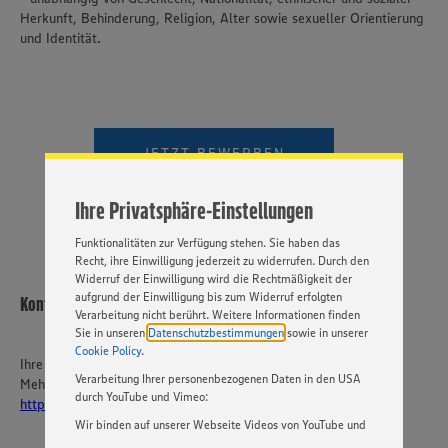
Herkunft, Behinderung, Religion, Alter sowie sexueller Orientierung
und Identität.
Wir setzen Cookies und andere Technologien ein, um Ihnen
ein bestmögliches Nutzungserlebnis unserer Website zu
ermöglichen. Wir verwenden Ihre Daten, um unsere
Website zu personalisieren und Ihnen möglichst relevante
Inhalte anzubieten. Ihre Einwilligung in die Nutzung von
JETZT BEWERBEN
Cookies und anderer Technologien ist freiwillig und kann
jederzeit individuell in den Privatsphäre-Einstellungen
VIDEOBEWERBUNG
angepasst werden. Hierzu klicken Sie bitte auf
Ihre Privatsphäre-Einstellungen
„EINSTELLUNGEN ÄNDERN”. Bitte beachten Sie, dass auf
Basis Ihrer Einstellungen ggf. nicht mehr alle
Funktionalitäten zur Verfügung stehen. Sie haben das
Recht, ihre Einwilligung jederzeit zu widerrufen. Durch den
Widerruf der Einwilligung wird die Rechtmäßigkeit der
aufgrund der Einwilligung bis zum Widerruf erfolgten
Kontakt
Verarbeitung nicht berührt. Weitere Informationen finden
Sie in unseren
Datenschutzbestimmungen
sowie in unserer
Cookie Policy
.
Ihre Ansprechperson
Verarbeitung Ihrer personenbezogenen Daten in den USA
Mehr über EDEKA Südwest:
durch YouTube und Vimeo:
https://karriere-edeka.de/
Wir binden auf unserer Webseite Videos von YouTube und
Vimeo ein. Wenn Sie auf „Zustimmen” klicken, ohne die