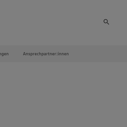
ngen
Ansprechpartner:innen
Mitarbeiter:innen
EDEKA Campus
Digitales Lernen
Veranstaltungen &
Wettbewerbe