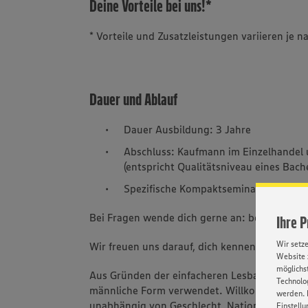
Deine Vorteile bei uns!*
* Vorteile und Zusatzleistungen variieren je
Dauer und Ablauf
Dauer Ausbildung: 3 Jahre
Abschluss: Kaufmann im Einzelhandel
(entspricht Qualitätsniveau eines Bach
Spezifische Kompaktseminare statt Be
Bei Fragen wende dich gerne an: bewerbun
Ihre 
Wir setz
Wir freuen uns darauf, dich kennenzulernen!
Website 
möglichst
Aus Gründen der einfacheren Lesbarkeit wird 
Technolog
männliche Form verwendet. Willkommen sind 
werden. 
unabhängig von Geschlecht, Nationalität, ethn
Einstellu