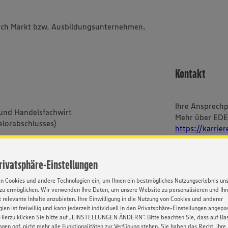
 nach Markt bzw. Ausbildungsunternehmen.
Kontakt
Ihre Ansprech
 und Handelsfachwirt
Mehr über ED
elorabschlusses)
https://karrie
rufsschule
g@edeka-suedwest.de
Privatsphäre-Einstellungen
en Cookies und andere Technologien ein, um Ihnen ein bestmögliches Nutzungserlebnis un
zu ermöglichen. Wir verwenden Ihre Daten, um unsere Website zu personalisieren und Ih
 relevante Inhalte anzubieten. Ihre Einwilligung in die Nutzung von Cookies und anderer
im Textverlauf nur die
ien ist freiwillig und kann jederzeit individuell in den Privatsphäre-Einstellungen angepa
bei uns alle Menschen -
Hierzu klicken Sie bitte auf „EINSTELLUNGEN ÄNDERN”. Bitte beachten Sie, dass auf Basi
ischer und sozialer Herkunft,
ngen ggf. nicht mehr alle Funktionalitäten zur Verfügung stehen. Sie haben das Recht, ihre