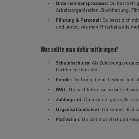
Unternehmensprozesse
: Du beschäftig
Arbeitsorganisation, Buchhaltung, Fil
Führung & Personal:
Du setzt dich mi
und lernst, wie man Mitarbeitende moti
Was sollte man dafür mitbringen?
Schulabschluss
: Als Zulassungsvoraus
Fachhochschulreife
Foodie
: Du bringst eine Leidenschaft 
BWL
: Du hast Interesse an betriebswi
Zahlenprofi
: Du hast ein gutes Verstä
Organisationstalent
: Du kannst dich s
Motivation
: Du bist motiviert und zeig