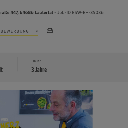
raße 447, 64686 Lautertal
- Job-ID ESW-EH-35036
OBEWERBUNG
MEHR
Dauer
it
3 Jahre