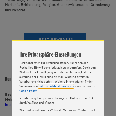
Herkunft, Behinderung, Religion, Alter sowie sexueller Orientierung
und Identität.
Wir setzen Cookies und andere Technologien ein, um Ihnen
ein bestmögliches Nutzungserlebnis unserer Website zu
ermöglichen. Wir verwenden Ihre Daten, um unsere
Website zu personalisieren und Ihnen möglichst relevante
Inhalte anzubieten. Ihre Einwilligung in die Nutzung von
JETZT BEWERBEN
Cookies und anderer Technologien ist freiwillig und kann
jederzeit individuell in den Privatsphäre-Einstellungen
VIDEOBEWERBUNG
angepasst werden. Hierzu klicken Sie bitte auf
Ihre Privatsphäre-Einstellungen
„EINSTELLUNGEN ÄNDERN”. Bitte beachten Sie, dass auf
Basis Ihrer Einstellungen ggf. nicht mehr alle
Funktionalitäten zur Verfügung stehen. Sie haben das
Recht, ihre Einwilligung jederzeit zu widerrufen. Durch den
Widerruf der Einwilligung wird die Rechtmäßigkeit der
aufgrund der Einwilligung bis zum Widerruf erfolgten
Kontakt
Verarbeitung nicht berührt. Weitere Informationen finden
Sie in unseren
Datenschutzbestimmungen
sowie in unserer
Cookie Policy
.
Ihre Ansprechperson
Verarbeitung Ihrer personenbezogenen Daten in den USA
Mehr über EDEKA Südwest:
durch YouTube und Vimeo:
https://karriere-edeka.de/
Wir binden auf unserer Webseite Videos von YouTube und
Vimeo ein. Wenn Sie auf „Zustimmen” klicken, ohne die