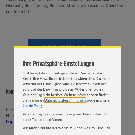
Herkunft, Behinderung, Religion, Alter sowie sexueller Orientierung
und Identität.
Wir setzen Cookies und andere Technologien ein, um Ihnen
ein bestmögliches Nutzungserlebnis unserer Website zu
ermöglichen. Wir verwenden Ihre Daten, um unsere
Website zu personalisieren und Ihnen möglichst relevante
Inhalte anzubieten. Ihre Einwilligung in die Nutzung von
JETZT BEWERBEN
Cookies und anderer Technologien ist freiwillig und kann
jederzeit individuell in den Privatsphäre-Einstellungen
VIDEOBEWERBUNG
angepasst werden. Hierzu klicken Sie bitte auf
Ihre Privatsphäre-Einstellungen
„EINSTELLUNGEN ÄNDERN”. Bitte beachten Sie, dass auf
Basis Ihrer Einstellungen ggf. nicht mehr alle
Funktionalitäten zur Verfügung stehen. Sie haben das
Recht, ihre Einwilligung jederzeit zu widerrufen. Durch den
Widerruf der Einwilligung wird die Rechtmäßigkeit der
aufgrund der Einwilligung bis zum Widerruf erfolgten
Kontakt
Verarbeitung nicht berührt. Weitere Informationen finden
Sie in unseren
Datenschutzbestimmungen
sowie in unserer
Cookie Policy
.
Ihre Ansprechperson
Verarbeitung Ihrer personenbezogenen Daten in den USA
Mehr über EDEKA Südwest:
durch YouTube und Vimeo:
https://karriere-edeka.de/
Wir binden auf unserer Webseite Videos von YouTube und
Vimeo ein. Wenn Sie auf „Zustimmen” klicken, ohne die