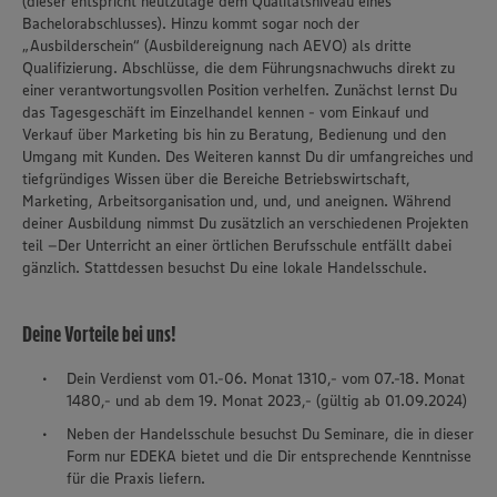
(dieser entspricht heutzutage dem Qualitätsniveau eines
Bachelorabschlusses). Hinzu kommt sogar noch der
„Ausbilderschein“ (Ausbildereignung nach AEVO) als dritte
Qualifizierung. Abschlüsse, die dem Führungsnachwuchs direkt zu
einer verantwortungsvollen Position verhelfen. Zunächst lernst Du
das Tagesgeschäft im Einzelhandel kennen - vom Einkauf und
Verkauf über Marketing bis hin zu Beratung, Bedienung und den
Umgang mit Kunden. Des Weiteren kannst Du dir umfangreiches und
tiefgründiges Wissen über die Bereiche Betriebswirtschaft,
Marketing, Arbeitsorganisation und, und, und aneignen. Während
deiner Ausbildung nimmst Du zusätzlich an verschiedenen Projekten
teil –Der Unterricht an einer örtlichen Berufsschule entfällt dabei
gänzlich. Stattdessen besuchst Du eine lokale Handelsschule.
Deine Vorteile bei uns!
Dein Verdienst vom 01.-06. Monat 1310,- vom 07.-18. Monat
1480,- und ab dem 19. Monat 2023,- (gültig ab 01.09.2024)
Neben der Handelsschule besuchst Du Seminare, die in dieser
Form nur EDEKA bietet und die Dir entsprechende Kenntnisse
für die Praxis liefern.