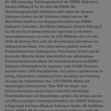
Als 100-prozentige Tochtergesellschaft der EDEKA Südbayern
Handels Stiftung & Co. KG zählt die EDEKA SB-
Warenhausgesellschaft Südbayern mbH neben der Neukauf
Südbayern GmbH, der NK Südfilialen GmbH und der NK
Westfilialen GmbH zu den Regiegesellschaften des EDEKA
Südbayern Verbundes. Die EDEKA Südbayern Handels Stiftung &
Co. KG mit Sitz in Gaimersheim bei Ingolstadt ist mit einem
Gesamtjahresumsatz von mehr als 4,82 Milliarden Euro im Jahr
2024 die Nummer Eins unter den Einzelhandelsunternehmen im
südbayerischen Raum. Zum Unternehmen gehören auch die
Produktionsbetriebe Südbayerische Fleischwaren GmbH und die
Backstube Wünsche GmbH. Einschließlich der selbständigen
Einzelhandelsbetriebe bietet der Unternehmensverbund EDEKA
Südbayern Arbeitsplätze für insgesamt rund 27.000 Menschen,
darunter etwa 1.300 Auszubildende. Aus seinen Logistikzentren in
Eching, Gaimersheim, Landsberg/Lech, Straubing und Trostberg
versorgt das Unternehmen über 1.100 EDEKA-Märkte mit
hochwertigen Lebensmitteln. Über 900 der Super- und
Verbrauchermärkte werden durch rund 530 selbständige
Einzelhändlerinnen und Einzelhändler geführt. Die übrigen werden
von 100-prozentigen Tochtergesellschaften der EDEKA Südbayern
in Eigenregie betrieben (Neukauf Südbayern GmbH, NK Südfilialen
GmbH, EDEKA SB-Warenhausgesellschaft Südbayern mbH, NK