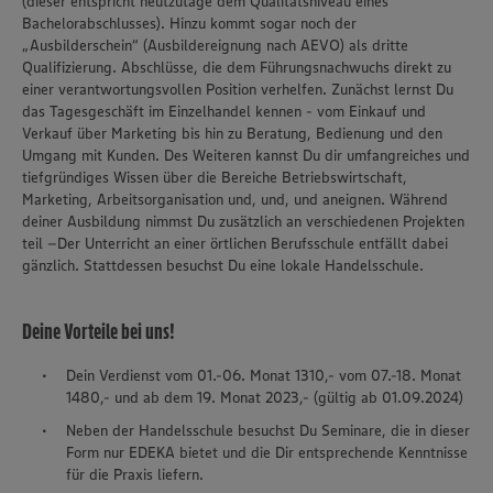
(dieser entspricht heutzutage dem Qualitätsniveau eines
Bachelorabschlusses). Hinzu kommt sogar noch der
„Ausbilderschein“ (Ausbildereignung nach AEVO) als dritte
Qualifizierung. Abschlüsse, die dem Führungsnachwuchs direkt zu
einer verantwortungsvollen Position verhelfen. Zunächst lernst Du
das Tagesgeschäft im Einzelhandel kennen - vom Einkauf und
Verkauf über Marketing bis hin zu Beratung, Bedienung und den
Umgang mit Kunden. Des Weiteren kannst Du dir umfangreiches und
tiefgründiges Wissen über die Bereiche Betriebswirtschaft,
Marketing, Arbeitsorganisation und, und, und aneignen. Während
deiner Ausbildung nimmst Du zusätzlich an verschiedenen Projekten
teil –Der Unterricht an einer örtlichen Berufsschule entfällt dabei
gänzlich. Stattdessen besuchst Du eine lokale Handelsschule.
Deine Vorteile bei uns!
Dein Verdienst vom 01.-06. Monat 1310,- vom 07.-18. Monat
1480,- und ab dem 19. Monat 2023,- (gültig ab 01.09.2024)
Neben der Handelsschule besuchst Du Seminare, die in dieser
Form nur EDEKA bietet und die Dir entsprechende Kenntnisse
für die Praxis liefern.