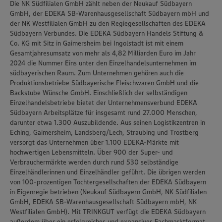
Die NK Südfilialen GmbH zählt neben der Neukauf Südbayern
GmbH, der EDEKA SB-Warenhausgesellschaft Südbayern mbH und
der NK Westfilialen GmbH zu den Regiegesellschaften des EDEKA
Südbayern Verbundes. Die EDEKA Südbayern Handels Stiftung &
Co. KG mit Sitz in Gaimersheim bei Ingolstadt ist mit einem
Gesamtjahresumsatz von mehr als 4,82 Milliarden Euro im Jahr
2024 die Nummer Eins unter den Einzelhandelsunternehmen im
südbayerischen Raum. Zum Unternehmen gehören auch die
Produktionsbetriebe Südbayerische Fleischwaren GmbH und die
Backstube Wünsche GmbH. Einschließlich der selbständigen
Einzelhandelsbetriebe bietet der Unternehmensverbund EDEKA
Südbayern Arbeitsplätze für insgesamt rund 27.000 Menschen,
darunter etwa 1.300 Auszubildende. Aus seinen Logistikzentren in
Eching, Gaimersheim, Landsberg/Lech, Straubing und Trostberg
versorgt das Unternehmen über 1.100 EDEKA-Märkte mit
hochwertigen Lebensmitteln. Über 900 der Super- und
Verbrauchermärkte werden durch rund 530 selbständige
Einzelhändlerinnen und Einzelhändler geführt. Die übrigen werden
von 100-prozentigen Tochtergesellschaften der EDEKA Südbayern
in Eigenregie betrieben (Neukauf Südbayern GmbH, NK Südfilialen
GmbH, EDEKA SB-Warenhausgesellschaft Südbayern mbH, NK
Westfilialen GmbH). Mit TRINKGUT verfügt die EDEKA Südbayern
außerdem über ein erfolgreiches und expansives Fachmarktformat