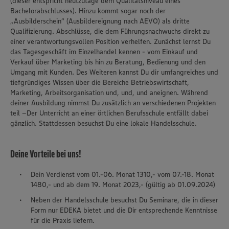
(dieser entspricht heutzutage dem Qualitätsniveau eines
Bachelorabschlusses). Hinzu kommt sogar noch der
„Ausbilderschein“ (Ausbildereignung nach AEVO) als dritte
Qualifizierung. Abschlüsse, die dem Führungsnachwuchs direkt zu
einer verantwortungsvollen Position verhelfen. Zunächst lernst Du
das Tagesgeschäft im Einzelhandel kennen - vom Einkauf und
Verkauf über Marketing bis hin zu Beratung, Bedienung und den
Umgang mit Kunden. Des Weiteren kannst Du dir umfangreiches und
tiefgründiges Wissen über die Bereiche Betriebswirtschaft,
Marketing, Arbeitsorganisation und, und, und aneignen. Während
deiner Ausbildung nimmst Du zusätzlich an verschiedenen Projekten
teil –Der Unterricht an einer örtlichen Berufsschule entfällt dabei
gänzlich. Stattdessen besuchst Du eine lokale Handelsschule.
Deine Vorteile bei uns!
Dein Verdienst vom 01.-06. Monat 1310,- vom 07.-18. Monat
1480,- und ab dem 19. Monat 2023,- (gültig ab 01.09.2024)
Neben der Handelsschule besuchst Du Seminare, die in dieser
Form nur EDEKA bietet und die Dir entsprechende Kenntnisse
für die Praxis liefern.