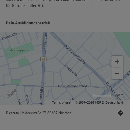
für Getränke aller Art.
Dein Ausbildungsbetrieb
200 m
Terms of use
© 1987–2026 HERE, Deutschland
E xpress
, Heideckstraße 27, 80637 München