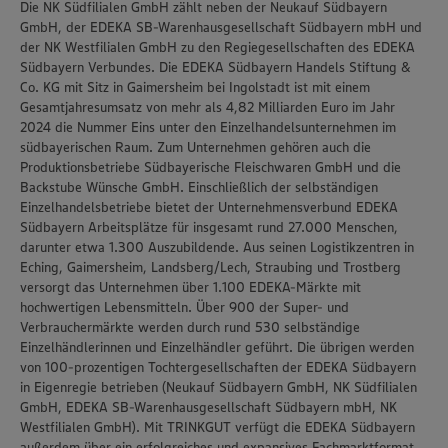
Die NK Südfilialen GmbH zählt neben der Neukauf Südbayern
GmbH, der EDEKA SB-Warenhausgesellschaft Südbayern mbH und
der NK Westfilialen GmbH zu den Regiegesellschaften des EDEKA
Südbayern Verbundes. Die EDEKA Südbayern Handels Stiftung &
Co. KG mit Sitz in Gaimersheim bei Ingolstadt ist mit einem
Gesamtjahresumsatz von mehr als 4,82 Milliarden Euro im Jahr
2024 die Nummer Eins unter den Einzelhandelsunternehmen im
südbayerischen Raum. Zum Unternehmen gehören auch die
Produktionsbetriebe Südbayerische Fleischwaren GmbH und die
Backstube Wünsche GmbH. Einschließlich der selbständigen
Einzelhandelsbetriebe bietet der Unternehmensverbund EDEKA
Südbayern Arbeitsplätze für insgesamt rund 27.000 Menschen,
darunter etwa 1.300 Auszubildende. Aus seinen Logistikzentren in
Eching, Gaimersheim, Landsberg/Lech, Straubing und Trostberg
versorgt das Unternehmen über 1.100 EDEKA-Märkte mit
hochwertigen Lebensmitteln. Über 900 der Super- und
Verbrauchermärkte werden durch rund 530 selbständige
Einzelhändlerinnen und Einzelhändler geführt. Die übrigen werden
von 100-prozentigen Tochtergesellschaften der EDEKA Südbayern
in Eigenregie betrieben (Neukauf Südbayern GmbH, NK Südfilialen
GmbH, EDEKA SB-Warenhausgesellschaft Südbayern mbH, NK
Westfilialen GmbH). Mit TRINKGUT verfügt die EDEKA Südbayern
außerdem über ein erfolgreiches und expansives Fachmarktformat