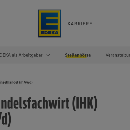
KARRIERE
DEKA als Arbeitgeber
Stellenbörse
Veranstaltu
e
EKA
Berufseinsteiger:innen
Arbeitgeber im
Berufserfahrene
inzelhandel (m/w/d)
Überblick
raktikum
Traineeprogramme
Berufe@EDEKA
ndelsfachwirt (IHK)
EDEKA-Zentrale
en
duktion
Direkteinstieg
Selbstständig mit EDEKA
EDEKA Fruchtkontor
ntätigkeit
Noch Fragen?
/d)
EDEKA Foodservice
EDEKA-
Regionalgesellschaften