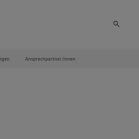
ngen
Ansprechpartner:innen
Mitarbeiter:innen
EDEKA Campus
Digitales Lernen
Veranstaltungen &
Wettbewerbe