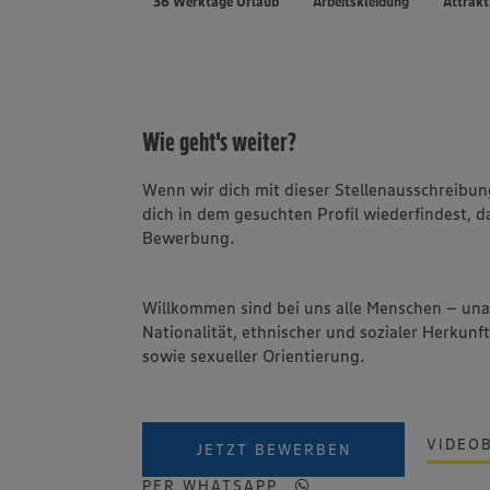
36 Werktage Urlaub
Arbeitskleidung
Attrakt
Wie geht's weiter?
Wenn wir dich mit dieser Stellenausschreib
dich in dem gesuchten Profil wiederfindest, d
Bewerbung.
Willkommen sind bei uns alle Menschen – un
Nationalität, ethnischer und sozialer Herkunft
sowie sexueller Orientierung.
VIDEO
JETZT BEWERBEN
PER WHATSAPP