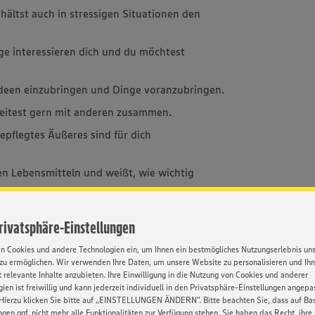
hältst auch in stressigen Situationen den
e interessieren dich und du möchtest
 Ideen einzubringen und Dinge voranzubringen.
eitest gern mit anderen zusammen.
epflegtes Äußeres sind für dich
n Lebensmitteln und weißt, wie wichtig
Privatsphäre-Einstellungen
en Cookies und andere Technologien ein, um Ihnen ein bestmögliches Nutzungserlebnis un
zu ermöglichen. Wir verwenden Ihre Daten, um unsere Website zu personalisieren und Ih
he Alternative zum BWL-Studium. Sie dauert in
 relevante Inhalte anzubieten. Ihre Einwilligung in die Nutzung von Cookies und anderer
bschlüsse: Kaufmann im Einzelhandel und
ien ist freiwillig und kann jederzeit individuell in den Privatsphäre-Einstellungen angepa
e dem Qualitätsniveau eines
Hierzu klicken Sie bitte auf „EINSTELLUNGEN ÄNDERN”. Bitte beachten Sie, dass auf Basi
ngen ggf. nicht mehr alle Funktionalitäten zur Verfügung stehen. Sie haben das Recht, ihre