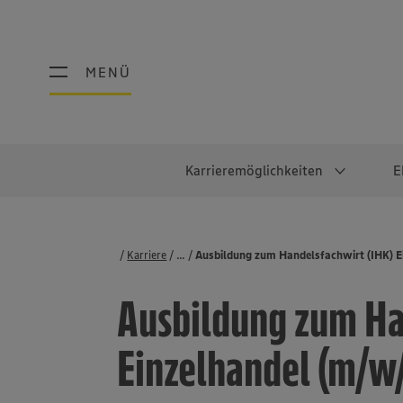
MENÜ
MENÜ
Karrieremöglichkeiten
E
Schüler:innen
Warum EDEKA?
Studierend
Berufe@ED
Karriere
...
Stellenbörse
Ausbildung zum Handelsfachwirt (IHK) E
Ausbildung & Duales Studium
Work-Life-Balance
Studentisches P
Einzelhandel
Ausbildung zum Ha
Schülerpraktikum
Faires Gehalt
Abschlussarbeit
Lebensmittelpro
Diversität
Werkstudierende
Lager & Logistik
Einzelhandel (m/w
Noch Fragen?
IT