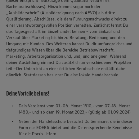
(dieser entspricht heutzutage dem Qualitätsniveau eines
Bachelorabschlusses). Hinzu kommt sogar noch der
„Ausbilderschein“ (Ausbildereignung nach AEVO) als dritte
Qualifizierung. Abschlüsse, die dem Führungsnachwuchs direkt zu
einer verantwortungsvollen Position verhelfen. Zunächst lernst Du
das Tagesgeschäft im Einzelhandel kennen - vom Einkauf und
Verkauf über Marketing bis hin zu Beratung, Bedienung und den
Umgang mit Kunden. Des Weiteren kannst Du dir umfangreiches und
tiefgründiges Wissen über die Bereiche Betriebswirtschaft,
Marketing, Arbeitsorganisation und, und, und aneignen. Während
deiner Ausbildung nimmst Du zusätzlich an verschiedenen Projekten
teil –Der Unterricht an einer örtlichen Berufsschule entfällt dabei
gänzlich. Stattdessen besuchst Du eine lokale Handelsschule.
Deine Vorteile bei uns!
Dein Verdienst vom 01.-06. Monat 1310,- vom 07.-18. Monat
1480,- und ab dem 19. Monat 2023,- (gültig ab 01.09.2024)
Neben der Handelsschule besuchst Du Seminare, die in dieser
Form nur EDEKA bietet und die Dir entsprechende Kenntnisse
für die Praxis liefern.