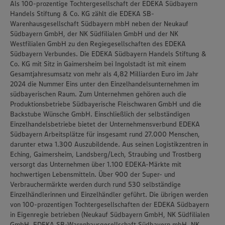
Als 100-prozentige Tochtergesellschaft der EDEKA Südbayern
Handels Stiftung & Co. KG zählt die EDEKA SB-
Warenhausgesellschaft Südbayern mbH neben der Neukauf
Südbayern GmbH, der NK Südfilialen GmbH und der NK
Westfilialen GmbH zu den Regiegesellschaften des EDEKA
Südbayern Verbundes. Die EDEKA Südbayern Handels Stiftung &
Co. KG mit Sitz in Gaimersheim bei Ingolstadt ist mit einem
Gesamtjahresumsatz von mehr als 4,82 Milliarden Euro im Jahr
2024 die Nummer Eins unter den Einzelhandelsunternehmen im
südbayerischen Raum. Zum Unternehmen gehören auch die
Produktionsbetriebe Südbayerische Fleischwaren GmbH und die
Backstube Wünsche GmbH. Einschließlich der selbständigen
Einzelhandelsbetriebe bietet der Unternehmensverbund EDEKA
Südbayern Arbeitsplätze für insgesamt rund 27.000 Menschen,
darunter etwa 1.300 Auszubildende. Aus seinen Logistikzentren in
Eching, Gaimersheim, Landsberg/Lech, Straubing und Trostberg
versorgt das Unternehmen über 1.100 EDEKA-Märkte mit
hochwertigen Lebensmitteln. Über 900 der Super- und
Verbrauchermärkte werden durch rund 530 selbständige
Einzelhändlerinnen und Einzelhändler geführt. Die übrigen werden
von 100-prozentigen Tochtergesellschaften der EDEKA Südbayern
in Eigenregie betrieben (Neukauf Südbayern GmbH, NK Südfilialen
GmbH, EDEKA SB-Warenhausgesellschaft Südbayern mbH, NK