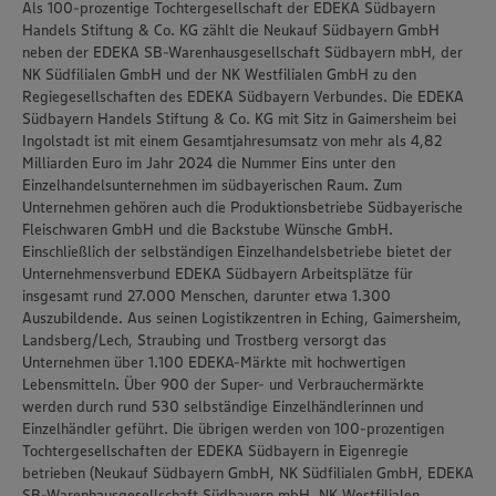
Als 100-prozentige Tochtergesellschaft der EDEKA Südbayern
Handels Stiftung & Co. KG zählt die Neukauf Südbayern GmbH
neben der EDEKA SB-Warenhausgesellschaft Südbayern mbH, der
NK Südfilialen GmbH und der NK Westfilialen GmbH zu den
Regiegesellschaften des EDEKA Südbayern Verbundes. Die EDEKA
Südbayern Handels Stiftung & Co. KG mit Sitz in Gaimersheim bei
Ingolstadt ist mit einem Gesamtjahresumsatz von mehr als 4,82
Milliarden Euro im Jahr 2024 die Nummer Eins unter den
Einzelhandelsunternehmen im südbayerischen Raum. Zum
Unternehmen gehören auch die Produktionsbetriebe Südbayerische
Fleischwaren GmbH und die Backstube Wünsche GmbH.
Einschließlich der selbständigen Einzelhandelsbetriebe bietet der
Unternehmensverbund EDEKA Südbayern Arbeitsplätze für
insgesamt rund 27.000 Menschen, darunter etwa 1.300
Auszubildende. Aus seinen Logistikzentren in Eching, Gaimersheim,
Landsberg/Lech, Straubing und Trostberg versorgt das
Unternehmen über 1.100 EDEKA-Märkte mit hochwertigen
Lebensmitteln. Über 900 der Super- und Verbrauchermärkte
werden durch rund 530 selbständige Einzelhändlerinnen und
Einzelhändler geführt. Die übrigen werden von 100-prozentigen
Tochtergesellschaften der EDEKA Südbayern in Eigenregie
betrieben (Neukauf Südbayern GmbH, NK Südfilialen GmbH, EDEKA
SB-Warenhausgesellschaft Südbayern mbH, NK Westfilialen