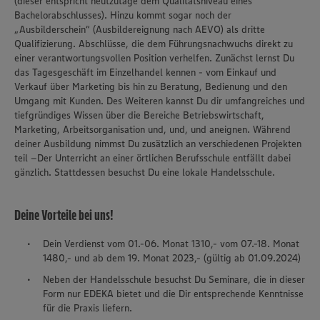
(dieser entspricht heutzutage dem Qualitätsniveau eines
Bachelorabschlusses). Hinzu kommt sogar noch der
„Ausbilderschein“ (Ausbildereignung nach AEVO) als dritte
Qualifizierung. Abschlüsse, die dem Führungsnachwuchs direkt zu
einer verantwortungsvollen Position verhelfen. Zunächst lernst Du
das Tagesgeschäft im Einzelhandel kennen - vom Einkauf und
Verkauf über Marketing bis hin zu Beratung, Bedienung und den
Umgang mit Kunden. Des Weiteren kannst Du dir umfangreiches und
tiefgründiges Wissen über die Bereiche Betriebswirtschaft,
Marketing, Arbeitsorganisation und, und, und aneignen. Während
deiner Ausbildung nimmst Du zusätzlich an verschiedenen Projekten
teil –Der Unterricht an einer örtlichen Berufsschule entfällt dabei
gänzlich. Stattdessen besuchst Du eine lokale Handelsschule.
Deine Vorteile bei uns!
Dein Verdienst vom 01.-06. Monat 1310,- vom 07.-18. Monat
1480,- und ab dem 19. Monat 2023,- (gültig ab 01.09.2024)
Neben der Handelsschule besuchst Du Seminare, die in dieser
Form nur EDEKA bietet und die Dir entsprechende Kenntnisse
für die Praxis liefern.