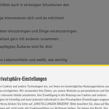
hältst auch in stressigen Situationen den
e interessieren dich und du möchtest
 Ideen einzubringen und Dinge voranzubringen.
eitest gern mit anderen zusammen.
epflegtes Äußeres sind für dich
n Lebensmitteln und weißt, wie wichtig
Privatsphäre-Einstellungen
en Cookies und andere Technologien ein, um Ihnen ein bestmögliches Nutzungserlebnis un
zu ermöglichen. Wir verwenden Ihre Daten, um unsere Website zu personalisieren und Ih
he Alternative zum BWL-Studium. Sie dauert in
 relevante Inhalte anzubieten. Ihre Einwilligung in die Nutzung von Cookies und anderer
bschlüsse: Kaufmann im Einzelhandel und
ien ist freiwillig und kann jederzeit individuell in den Privatsphäre-Einstellungen angepa
e dem Qualitätsniveau eines
Hierzu klicken Sie bitte auf „EINSTELLUNGEN ÄNDERN”. Bitte beachten Sie, dass auf Basi
ngen ggf. nicht mehr alle Funktionalitäten zur Verfügung stehen. Sie haben das Recht, ihre