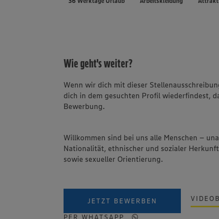
36 Werktage Urlaub
Arbeitskleidung
Attrakt
Wie geht's weiter?
Wenn wir dich mit dieser Stellenausschreib
dich in dem gesuchten Profil wiederfindest, d
Bewerbung.
Willkommen sind bei uns alle Menschen – un
Nationalität, ethnischer und sozialer Herkunft
sowie sexueller Orientierung.
VIDEO
JETZT BEWERBEN
PER WHATSAPP