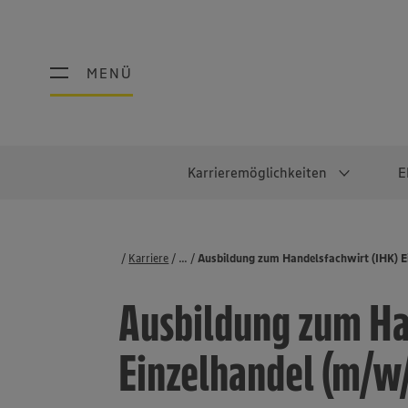
MENÜ
MENÜ
Karrieremöglichkeiten
E
Schüler:innen
Warum EDEKA?
Studierend
Berufe@ED
Karriere
...
Stellenbörse
Ausbildung zum Handelsfachwirt (IHK) E
Ausbildung & Duales Studium
Work-Life-Balance
Studentisches P
Einzelhandel
Ausbildung zum Ha
Schülerpraktikum
Faires Gehalt
Abschlussarbeit
Lebensmittelpro
Diversität
Werkstudierende
Lager & Logistik
Einzelhandel (m/w
Noch Fragen?
IT