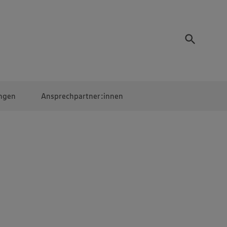
ngen
Ansprechpartner:innen
Mitarbeiter:innen
EDEKA Campus
Digitales Lernen
Veranstaltungen &
Wettbewerbe