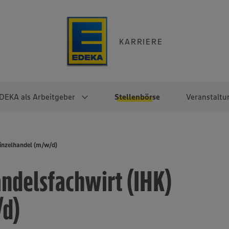
KARRIERE
DEKA als Arbeitgeber
Stellenbörse
Veranstaltu
e
EKA
Berufseinsteiger:innen
Arbeitgeber im
Berufserfahrene
inzelhandel (m/w/d)
Überblick
raktikum
Traineeprogramme
Berufe@EDEKA
ndelsfachwirt (IHK)
EDEKA-Zentrale
en
duktion
Direkteinstieg
Selbstständig mit EDEKA
EDEKA Fruchtkontor
ntätigkeit
Noch Fragen?
/d)
EDEKA Foodservice
EDEKA-
Regionalgesellschaften