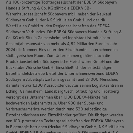
Als 100-prozentige Tochtergesellschaft der EDEKA Südbayern
Handels Stiftung & Co. KG zählt die EDEKA SB-
Warenhausgesellschaft Südbayern mbH neben der Neukauf
Südbayern GmbH, der NK Südfilialen GmbH und der NK
Westfilialen GmbH zu den Regiegesellschaften des EDEKA
Südbayern Verbundes. Die EDEKA Südbayern Handels Stiftung &
Co. KG mit Sitz in Gaimersheim bei Ingolstadt ist mit einem
Gesamtjahresumsatz von mehr als 4,82 Milliarden Euro im Jahr
2024 die Nummer Eins unter den Einzelhandelsunternehmen im
südbayerischen Raum. Zum Unternehmen gehören auch die
Produktionsbetriebe Südbayerische Fleischwaren GmbH und die
Backstube Wünsche GmbH. Einschließlich der selbständigen
Einzelhandelsbetriebe bietet der Unternehmensverbund EDEKA
Südbayern Arbeitsplätze für insgesamt rund 27.000 Menschen,
darunter etwa 1.300 Auszubildende. Aus seinen Logistikzentren in
Eching, Gaimersheim, Landsberg/Lech, Straubing und Trostberg
versorgt das Unternehmen über 1.100 EDEKA-Märkte mit
hochwertigen Lebensmitteln. Über 900 der Super- und
Verbrauchermärkte werden durch rund 530 selbständige
Einzelhändlerinnen und Einzelhändler geführt. Die übrigen werden
von 100-prozentigen Tochtergesellschaften der EDEKA Südbayern
in Eigenregie betrieben (Neukauf Südbayern GmbH, NK Südfilialen
GmbH, EDEKA SB-Warenhausgesellschaft Südbayern mbH, NK