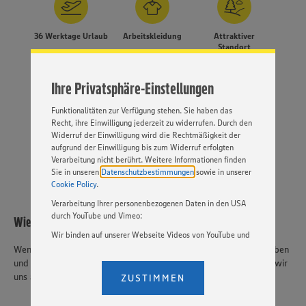
ermöglichen. Wir verwenden Ihre Daten, um unsere
Website zu personalisieren und Ihnen möglichst relevante
36 Werktage Urlaub
Arbeitskleidung
Attraktiver
Inhalte anzubieten. Ihre Einwilligung in die Nutzung von
Standort
Cookies und anderer Technologien ist freiwillig und kann
jederzeit individuell in den Privatsphäre-Einstellungen
angepasst werden. Hierzu klicken Sie bitte auf
Ihre Privatsphäre-Einstellungen
„EINSTELLUNGEN ÄNDERN”. Bitte beachten Sie, dass auf
Basis Ihrer Einstellungen ggf. nicht mehr alle
Funktionalitäten zur Verfügung stehen. Sie haben das
EDEKA
Gute
Parkplätze
Recht, ihre Einwilligung jederzeit zu widerrufen. Durch den
Versicherungsdienst
Karrierechancen
Widerruf der Einwilligung wird die Rechtmäßigkeit der
aufgrund der Einwilligung bis zum Widerruf erfolgten
Verarbeitung nicht berührt. Weitere Informationen finden
MEHR
Sie in unseren
Datenschutzbestimmungen
sowie in unserer
Cookie Policy
.
Verarbeitung Ihrer personenbezogenen Daten in den USA
durch YouTube und Vimeo:
Wie geht's weiter?
Wir binden auf unserer Webseite Videos von YouTube und
Vimeo ein. Wenn Sie auf „Zustimmen” klicken, ohne die
Wenn wir dich mit dieser Stellenausschreibung angesprochen haben
Einstellungen bezüglich YouTube und Vimeo zu ändern,
und du dich in dem gesuchten Profil wiederfindest, dann freuen wir
willigen Sie im Sinne des Art. 49 Abs. 1 Satz 1 lit. a) DSGVO
uns auf deine Bewerbung.
ZUSTIMMEN
ein, dass Ihre Daten (IP-Adresse, Zeitstempel, ggf.
Nutzerverhalten auf unserer Webseite) an die Anbieter der