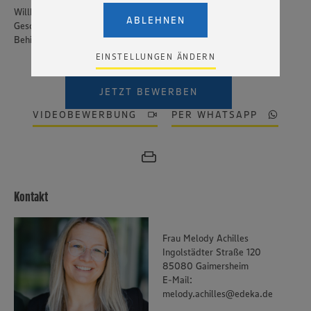
Dienste YouTube und Vimeo in den USA übermittelt und
Willkommen sind bei uns alle Menschen – unabhängig von
dort verarbeitet werden. Der EuGH sieht die USA als Land
ABLEHNEN
Geschlecht, Nationalität, ethnischer und sozialer Herkunft,
mit einem nach europäischen Standards nicht
Behinderung, Religion, Alter sowie sexueller Orientierung.
angemessenen Datenschutzniveau an. Es besteht das
Risiko eines Zugriffs durch US-amerikanische Behörden.
EINSTELLUNGEN ÄNDERN
Zudem wissen wir nicht genau, wie die Anbieter der
genannten Dienste Ihre Daten verarbeiten. Weitere
Informationen zur Nutzung der Dienste finden Sie in
JETZT BEWERBEN
unseren Datenschutzhinweisen sowie in unserer Cookie
VIDEOBEWERBUNG
PER WHATSAPP
Policy unter den Stichworten „YouTube” und „Vimeo”.
Kontakt
Frau Melody Achilles
Ingolstädter Straße 120
85080 Gaimersheim
E-Mail:
melody.achilles@edeka.de