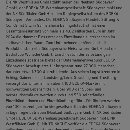
Die NK Westfilialen GmbH zählt neben der Neukauf Südbayern
GmbH, der EDEKA SB-Warenhausgesellschaft Südbayern mbH und
der NK Südfilialen GmbH zu den Regiegesellschaften des EDEKA
Südbayern Verbundes. Die EDEKA Südbayern Handels Stiftung &
Co. KG mit Sitz in Gaimersheim bei Ingolstadt ist mit einem
Gesamtjahresumsatz von mehr als 4,82 Milliarden Euro im Jahr
2024 die Nummer Eins unter den Einzelhandelsunternehmen im
südbayerischen Raum. Zum Unternehmen gehören auch die
Produktionsbetriebe Südbayerische Fleischwaren GmbH und die
Backstube Wünsche GmbH. Einschließlich der selbständigen
Einzelhandelsbetriebe bietet der Unternehmensverbund EDEKA
Südbayern Arbeitsplätze für insgesamt rund 27.000 Menschen,
darunter etwa 1.300 Auszubildende. Aus seinen Logistikzentren in
Eching, Gaimersheim, Landsberg/Lech, Straubing und Trostberg
versorgt das Unternehmen über 1.100 EDEKA-Märkte mit
hochwertigen Lebensmitteln. Über 900 der Super- und
Verbrauchermärkte werden durch rund 530 selbständige
Einzelhändlerinnen und Einzelhändler geführt. Die übrigen werden
von 100-prozentigen Tochtergesellschaften der EDEKA Südbayern
in Eigenregie betrieben (Neukauf Südbayern GmbH, NK Südfilialen
GmbH, EDEKA SB-Warenhausgesellschaft Südbayern mbH, NK
Westfilialen GmbH). Mit TRINKGUT verfügt die EDEKA Südbayern
außerdem über ein erfolgreiches und expansives Fachmarktformat