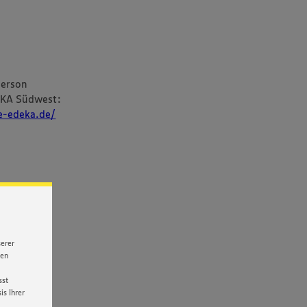
person
EKA Südwest:
re-edeka.de/
serer
nen
sst
s Ihrer