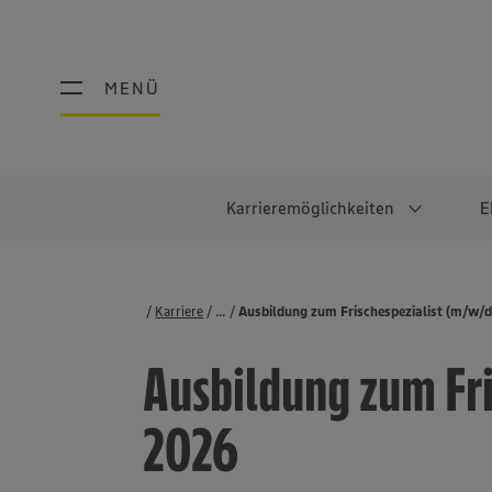
MENÜ
MENÜ
Karrieremöglichkeiten
E
Schüler:innen
Warum EDEKA?
Studierend
Berufe@ED
Karriere
...
Stellenbörse
Ausbildung zum Frischespezialist (m/w/d
Ausbildung & Duales Studium
Work-Life-Balance
Studentisches P
Einzelhandel
Ausbildung zum Fri
Schülerpraktikum
Faires Gehalt
Abschlussarbeit
Lebensmittelpro
Diversität
Werkstudierende
Lager & Logistik
2026
Noch Fragen?
IT