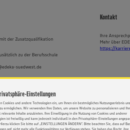
Kontakt
Ihre Ansprech
mit der Zusatzqualifikation
Mehr über ED
https://karrie
sätzlich zu der Berufsschule
g@edeka-suedwest.de
im Textverlauf nur die
Privatsphäre-Einstellungen
bei uns alle Menschen -
en Cookies und andere Technologien ein, um Ihnen ein bestmögliches Nutzungserlebnis un
ischer und sozialer Herkunft,
zu ermöglichen. Wir verwenden Ihre Daten, um unsere Website zu personalisieren und Ih
Orientierung und Identität.
 relevante Inhalte anzubieten. Ihre Einwilligung in die Nutzung von Cookies und anderer
ien ist freiwillig und kann jederzeit individuell in den Privatsphäre-Einstellungen angepa
Hierzu klicken Sie bitte auf „EINSTELLUNGEN ÄNDERN”. Bitte beachten Sie, dass auf Basi
ngen ggf. nicht mehr alle Funktionalitäten zur Verfügung stehen. Sie haben das Recht, ihre