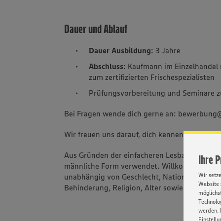
Dauer und Ablauf
Dauer Ausbildung
: 3 Jahre
Abschluss
: Kaufmann im Einzelhandel 
zum zertifizierten Frischespezialisten
Prüfungsvorbereitung und Seminare zu
Bei Fragen wende dich gerne an: bewerbun
Wir freuen uns darauf, dich kennenzulernen!
Aus Gründen der einfacheren Lesbarkeit wird 
Ihre 
männliche Form verwendet. Willkommen sind 
Wir setz
unabhängig von Geschlecht, Nationalität, ethn
Website 
Behinderung, Religion, Alter sowie sexueller 
möglichst
Technolog
werden. 
Einstellu