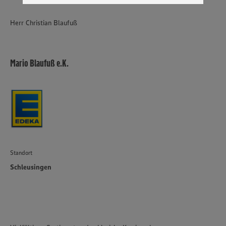
genannten Dienste Ihre Daten verarbeiten. Weitere
Informationen zur Nutzung der Dienste finden Sie in
Herr Christian Blaufuß
unseren Datenschutzhinweisen sowie in unserer Cookie
Policy unter den Stichworten „YouTube” und „Vimeo”.
Mario Blaufuß e.K.
Standort
Schleusingen