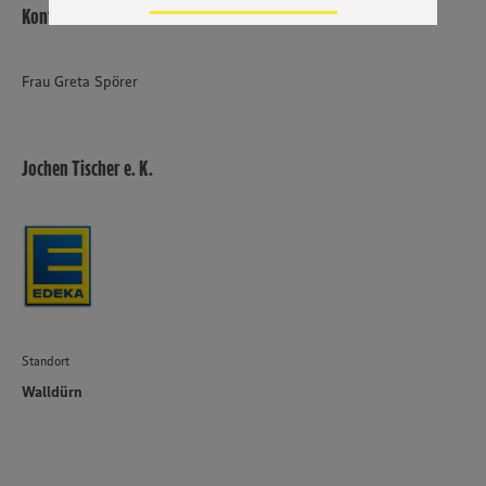
Zudem wissen wir nicht genau, wie die Anbieter der
Kontakt
genannten Dienste Ihre Daten verarbeiten. Weitere
Informationen zur Nutzung der Dienste finden Sie in
unseren Datenschutzhinweisen sowie in unserer Cookie
Frau Greta Spörer
Policy unter den Stichworten „YouTube” und „Vimeo”.
Jochen Tischer e. K.
Standort
Walldürn