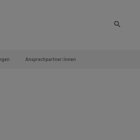
ngen
Ansprechpartner:innen
Mitarbeiter:innen
EDEKA Campus
Digitales Lernen
Veranstaltungen &
Wettbewerbe