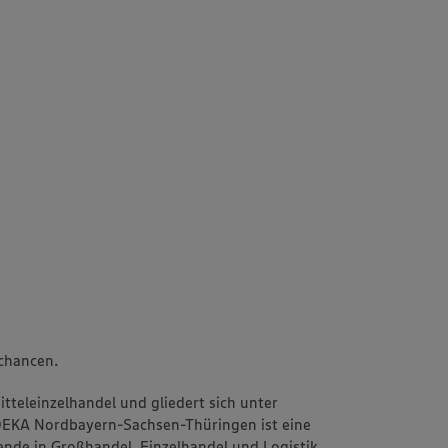
echancen.
teleinzelhandel und gliedert sich unter
EDEKA Nordbayern-Sachsen-Thüringen ist eine
nde in Großhandel, Einzelhandel und Logistik.