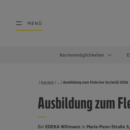
MENÜ
MENÜ
Karrieremöglichkeiten
E
Schüler:innen
Warum EDEKA?
Studierend
Berufe@ED
Karriere
...
Stellenbörse
Ausbildung zum Fleischer (m/w/d) 2026
Ausbildung & Duales Studium
Work-Life-Balance
Studentisches P
Einzelhandel
Ausbildung zum Fl
Schülerpraktikum
Faires Gehalt
Abschlussarbeit
Lebensmittelpro
Diversität
Werkstudierende
Lager & Logistik
Noch Fragen?
IT
Bei
EDEKA Willmann
in
Maria-Penn-Straße 3