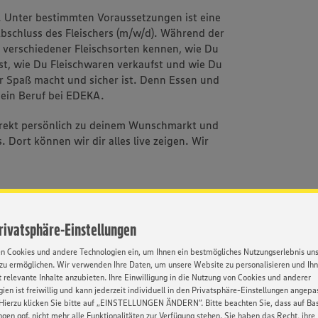
e. Unter bestimmten Voraussetzungen ist eine
bschluss des Fleischers (m/w/d). Während der
 verschiedener Fleischsorten kennen, wie Du
est, wie Du Fleischwaren verkaufst und wie Du
der Spaß macht und sicher ist. Denn Essen und
Dein Beruf bei EDEKA.
rekt persönlich zu deinem Wunschmarkt und
Dort können wir dir alles live zeigen. Wir
Privatsphäre-Einstellungen
d einer der größten Ausbildungsbetriebe
en Cookies und andere Technologien ein, um Ihnen ein bestmögliches Nutzungserlebnis un
rer Expertise in allen Belangen der
zu ermöglichen. Wir verwenden Ihre Daten, um unsere Website zu personalisieren und Ih
bei uns wirst du nicht allein gelassen
 relevante Inhalte anzubieten. Ihre Einwilligung in die Nutzung von Cookies und anderer
ien ist freiwillig und kann jederzeit individuell in den Privatsphäre-Einstellungen angepa
splatz - Du versorgst die Bevölkerung vor Ort
Hierzu klicken Sie bitte auf „EINSTELLUNGEN ÄNDERN”. Bitte beachten Sie, dass auf Basi
g zur Gesellschaft; auch in schwierigen Zeiten
ngen ggf. nicht mehr alle Funktionalitäten zur Verfügung stehen. Sie haben das Recht, ihre