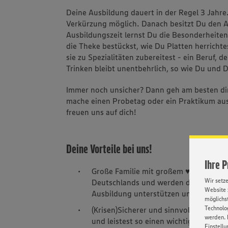
Deine Ausbildung dauert in der Regel 3 Jahr
Verkürzung möglich. Danach besitzt Du den A
Ausbildungszeit lernst Du die Besonderheiten
die Theke bestückst, wie Du Platten herricht
sie zu Spezialitäten zubereitest - ein Beruf, 
Trinken bleibt unentbehrlich, so wie Du und 
Immer noch unsicher? Dann geh am besten di
mache einen Probetag oder ein Praktikum aus. 
freuen uns auf dich!
Deine Vorteile bei uns!
Ihre 
Große Familie mit großem ♥ – Wir sin
Wir setz
Deutschlands und werden dich mit unse
Website 
Ausbildung unterstützen und fördern – 
möglichst
Technolog
(Krisen)Sicherer und sinnvoller Arbeit
werden. 
und leistest so einen wichtigen Beitra
Einstellu