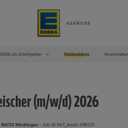
KARRIERE
DEKA als Arbeitgeber
Stellenbörse
Veranstaltu
e
EKA
Berufseinsteiger:innen
Arbeitgeber im
Berufserfahrene
Überblick
raktikum
Traineeprogramme
Berufe@EDEKA
eischer (m/w/d) 2026
EDEKA-Zentrale
en
duktion
Direkteinstieg
Selbstständig mit EDEKA
EDEKA Fruchtkontor
ntätigkeit
Noch Fragen?
EDEKA Foodservice
EDEKA-
, 86720 Nördlingen
- Job-ID NST_Azubi-398120
Regionalgesellschaften