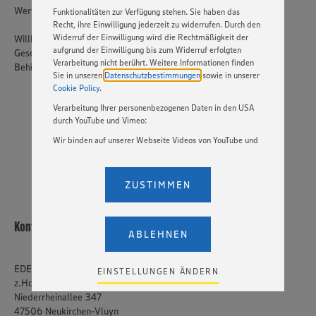
Wertung.
Funktionalitäten zur Verfügung stehen. Sie haben das
Recht, ihre Einwilligung jederzeit zu widerrufen. Durch den
Widerruf der Einwilligung wird die Rechtmäßigkeit der
Willkommen sind bei uns alle Menschen – unabhängig von
aufgrund der Einwilligung bis zum Widerruf erfolgten
Geschlecht, Nationalität, ethnischer und sozialer Herkunft,
Verarbeitung nicht berührt. Weitere Informationen finden
Behinderung, Religion, Alter sowie sexueller Orientierung.
Sie in unseren
Datenschutzbestimmungen
sowie in unserer
Cookie Policy
.
Verarbeitung Ihrer personenbezogenen Daten in den USA
JETZT BEWERBEN
durch YouTube und Vimeo:
Wir binden auf unserer Webseite Videos von YouTube und
PER WHATSAPP
Vimeo ein. Wenn Sie auf „Zustimmen” klicken, ohne die
Einstellungen bezüglich YouTube und Vimeo zu ändern,
willigen Sie im Sinne des Art. 49 Abs. 1 Satz 1 lit. a) DSGVO
ZUSTIMMEN
ein, dass Ihre Daten (IP-Adresse, Zeitstempel, ggf.
Nutzerverhalten auf unserer Webseite) an die Anbieter der
Dienste YouTube und Vimeo in den USA übermittelt und
Kontakt
dort verarbeitet werden. Der EuGH sieht die USA als Land
ABLEHNEN
mit einem nach europäischen Standards nicht
angemessenen Datenschutzniveau an. Es besteht das
Risiko eines Zugriffs durch US-amerikanische Behörden.
EDEKA Raber
EINSTELLUNGEN ÄNDERN
Zudem wissen wir nicht genau, wie die Anbieter der
z.Hd. Sven Dekker
genannten Dienste Ihre Daten verarbeiten. Weitere
Niederrheinallee 347
Informationen zur Nutzung der Dienste finden Sie in
47506 Neukirchen-Vluyn