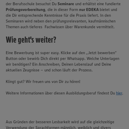
der Berufsschule besuchst Du
Seminare
und erhältst eine fundierte
Prüfungsvorbereitung
, die in dieser Form
nur EDEKA
bietet und
die Dir entsprechende Kenntnisse für die Praxis liefert. In den
Seminaren wird neben den prüfungsrelevanten, kaufmännischen
Themen auch tieferes Fachwissen über Warenkunde vermittelt.
Wie geht's weiter?
Eine Bewerbung ist super easy. Klicke auf den „Jetzt bewerben“
Button oder bewirb Dich direkt per Whatsapp. Welche Unterlagen
wir benötigen? Ein Anschreiben, Deinen Lebenslauf und Deine
aktuellen Zeugnisse – und schon läuft der Prozess.
Klingt gut? Wir freuen uns von Dir zu hören!
Weitere Informationen über diesen Ausbildungsberuf findest Du
hier
.
Wir setzen Cookies und andere Technologien ein, um Ihnen
ein bestmögliches Nutzungserlebnis unserer Website zu
ermöglichen. Wir verwenden Ihre Daten, um unsere
Website zu personalisieren und Ihnen möglichst relevante
Aus Gründen der besseren Lesbarkeit wird auf die gleichzeitige
Inhalte anzubieten. Ihre Einwilligung in die Nutzung von
Verwendung der Sprachformen männlich, weiblich und divers