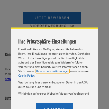
Wir setzen Cookies und andere Technologien ein, um Ihnen
ein bestmögliches Nutzungserlebnis unserer Website zu
ermöglichen. Wir verwenden Ihre Daten, um unsere
JETZT BEWERBEN
Website zu personalisieren und Ihnen möglichst relevante
Inhalte anzubieten. Ihre Einwilligung in die Nutzung von
VIDEOBEWERBUNG
Cookies und anderer Technologien ist freiwillig und kann
jederzeit individuell in den Privatsphäre-Einstellungen
angepasst werden. Hierzu klicken Sie bitte auf
Ihre Privatsphäre-Einstellungen
„EINSTELLUNGEN ÄNDERN”. Bitte beachten Sie, dass auf
Basis Ihrer Einstellungen ggf. nicht mehr alle
Funktionalitäten zur Verfügung stehen. Sie haben das
Kontakt
Recht, ihre Einwilligung jederzeit zu widerrufen. Durch den
Widerruf der Einwilligung wird die Rechtmäßigkeit der
aufgrund der Einwilligung bis zum Widerruf erfolgten
Verarbeitung nicht berührt. Weitere Informationen finden
Ihre Ansprechperson
Sie in unseren
Datenschutzbestimmungen
sowie in unserer
Mehr über EDEKA Südwest:
Cookie Policy
.
https://karriere-edeka.de/
Verarbeitung Ihrer personenbezogenen Daten in den USA
durch YouTube und Vimeo:
Wir binden auf unserer Webseite Videos von YouTube und
Jutta Weinle-Günter e.Kfr.
Vimeo ein. Wenn Sie auf „Zustimmen” klicken, ohne die
Einstellungen bezüglich YouTube und Vimeo zu ändern,
willigen Sie im Sinne des Art. 49 Abs. 1 Satz 1 lit. a) DSGVO
ZUSTIMMEN