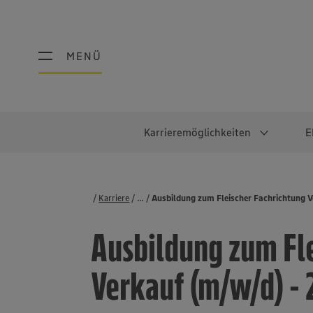
MENÜ
MENÜ
Karrieremöglichkeiten
E
Schüler:innen
Warum EDEKA?
Studierend
Berufe@ED
Karriere
...
Stellenbörse
Ausbildung zum Fleischer Fachrichtung 
Ausbildung & Duales Studium
Work-Life-Balance
Studentisches P
Einzelhandel
Ausbildung zum Fl
Schülerpraktikum
Faires Gehalt
Abschlussarbeit
Lebensmittelpro
Diversität
Werkstudierende
Lager & Logistik
Verkauf (m/w/d) -
Noch Fragen?
IT