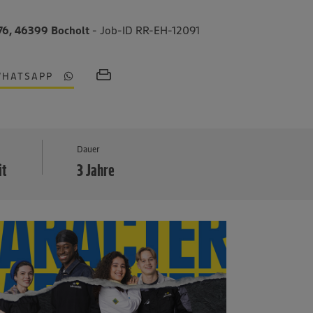
276, 46399 Bocholt
- Job-ID RR-EH-12091
WHATSAPP
MEHR
Dauer
it
3 Jahre