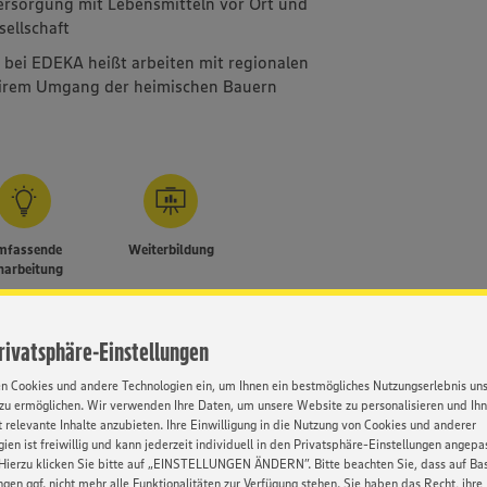
 Versorgung mit Lebensmitteln vor Ort und
sellschaft
 bei EDEKA heißt arbeiten mit regionalen
airem Umgang der heimischen Bauern
mfassende
Weiterbildung
narbeitung
Privatsphäre-Einstellungen
Kontakt
en Cookies und andere Technologien ein, um Ihnen ein bestmögliches Nutzungserlebnis un
zu ermöglichen. Wir verwenden Ihre Daten, um unsere Website zu personalisieren und Ih
 relevante Inhalte anzubieten. Ihre Einwilligung in die Nutzung von Cookies und anderer
hre
– Unter bestimmten
ien ist freiwillig und kann jederzeit individuell in den Privatsphäre-Einstellungen angepa
EDEKA Harmel
. Neben der Berufsschule
Hierzu klicken Sie bitte auf „EINSTELLUNGEN ÄNDERN”. Bitte beachten Sie, dass auf Basi
z.Hd. Robin L
erte
Prüfungsvorbereitung
,
ngen ggf. nicht mehr alle Funktionalitäten zur Verfügung stehen. Sie haben das Recht, ihre