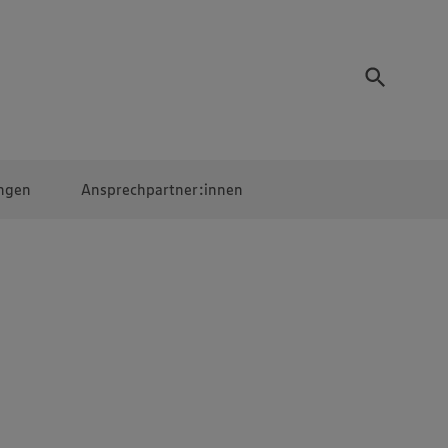
ngen
Ansprechpartner:innen
Mitarbeiter:innen
EDEKA Campus
Digitales Lernen
Veranstaltungen &
Wettbewerbe