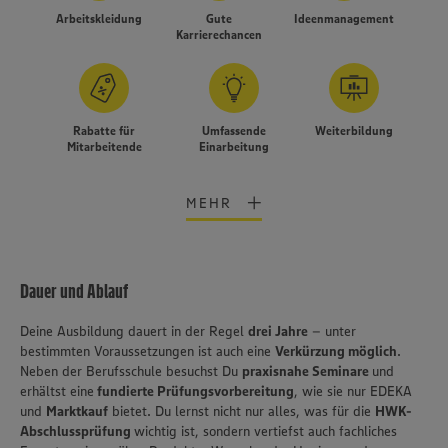
Arbeitskleidung
Gute
Ideenmanagement
Karrierechancen
Rabatte für
Umfassende
Weiterbildung
Mitarbeitende
Einarbeitung
MEHR
Dauer und Ablauf
Deine Ausbildung dauert in der Regel
drei Jahre
– unter
bestimmten Voraussetzungen ist auch eine
Verkürzung möglich
.
Neben der Berufsschule besuchst Du
praxisnahe Seminare
und
erhältst eine
fundierte Prüfungsvorbereitung
, wie sie nur EDEKA
Wir setzen Cookies und andere Technologien ein, um Ihnen
und
Marktkauf
bietet. Du lernst nicht nur alles, was für die
HWK-
ein bestmögliches Nutzungserlebnis unserer Website zu
Abschlussprüfung
wichtig ist, sondern vertiefst auch fachliches
ermöglichen. Wir verwenden Ihre Daten, um unsere