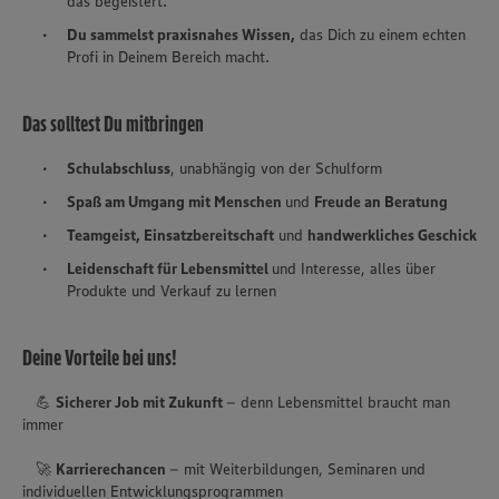
das begeistert.
Du sammelst praxisnahes Wissen,
das Dich zu einem echten
Profi in Deinem Bereich macht.
Das solltest Du mitbringen
Schulabschluss
, unabhängig von der Schulform
Spaß am Umgang mit Menschen
und
Freude an Beratung
Teamgeist, Einsatzbereitschaft
und
handwerkliches Geschick
Leidenschaft für Lebensmittel
und Interesse, alles über
Produkte und Verkauf zu lernen
Deine Vorteile bei uns!
💪
Sicherer Job mit Zukunft
– denn Lebensmittel braucht man
immer
🚀
Karrierechancen
– mit Weiterbildungen, Seminaren und
individuellen Entwicklungsprogrammen