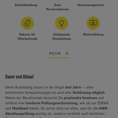
Arbeitskleidung
Gute
Ideenmanagement
Karrierechancen
Rabatte für
Umfassende
Weiterbildung
Mitarbeitende
Einarbeitung
MEHR
Dauer und Ablauf
Deine Ausbildung dauert in der Regel
drei Jahre
– unter
bestimmten Voraussetzungen ist auch eine
Verkürzung möglich
.
Neben der Berufsschule besuchst Du
praxisnahe Seminare
und
erhältst eine
fundierte Prüfungsvorbereitung
, wie sie nur EDEKA
Wir setzen Cookies und andere Technologien ein, um Ihnen
und
Marktkauf
bietet. Du lernst nicht nur alles, was für die
HWK-
ein bestmögliches Nutzungserlebnis unserer Website zu
Abschlussprüfung
wichtig ist, sondern vertiefst auch fachliches
ermöglichen. Wir verwenden Ihre Daten, um unsere