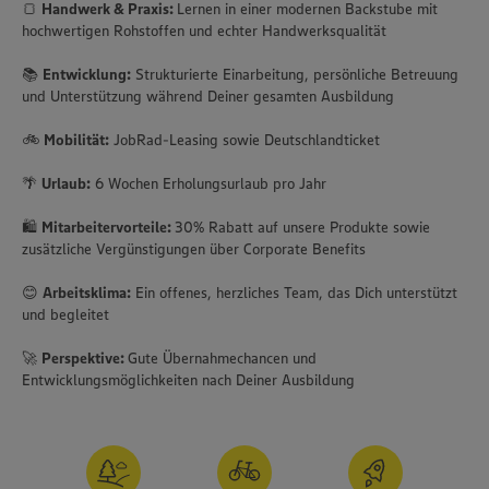
🍞
Handwerk & Praxis:
Lernen in einer modernen Backstube mit
hochwertigen Rohstoffen und echter Handwerksqualität
📚
Entwicklung:
Strukturierte Einarbeitung, persönliche Betreuung
und Unterstützung während Deiner gesamten Ausbildung
🚲
Mobilität:
JobRad-Leasing sowie Deutschlandticket
🌴
Urlaub:
6 Wochen Erholungsurlaub pro Jahr
🛍️
Mitarbeitervorteile:
30% Rabatt auf unsere Produkte sowie
zusätzliche Vergünstigungen über Corporate Benefits
😊
Arbeitsklima:
Ein offenes, herzliches Team, das Dich unterstützt
und begleitet
🚀
Perspektive:
Gute Übernahmechancen und
Entwicklungsmöglichkeiten nach Deiner Ausbildung