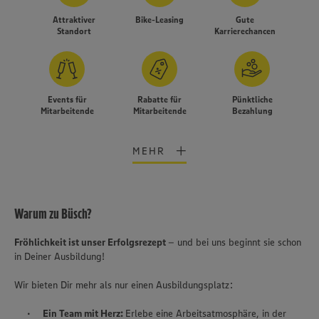
Attraktiver
Bike-Leasing
Gute
Standort
Karrierechancen
Events für
Rabatte für
Pünktliche
Mitarbeitende
Mitarbeitende
Bezahlung
MEHR
Warum zu Büsch?
Fröhlichkeit ist unser Erfolgsrezept
– und bei uns beginnt sie schon
in Deiner Ausbildung!
Wir bieten Dir mehr als nur einen Ausbildungsplatz:
Wir setzen Cookies und andere Technologien ein, um Ihnen
Ein Team mit Herz:
Erlebe eine Arbeitsatmosphäre, in der