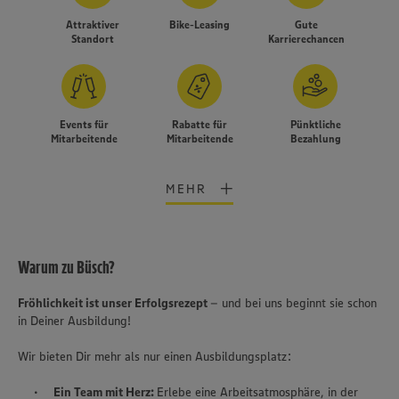
Attraktiver
Bike-Leasing
Gute
Standort
Karrierechancen
Events für
Rabatte für
Pünktliche
Mitarbeitende
Mitarbeitende
Bezahlung
MEHR
Warum zu Büsch?
Fröhlichkeit ist unser Erfolgsrezept
– und bei uns beginnt sie schon
in Deiner Ausbildung!
Wir bieten Dir mehr als nur einen Ausbildungsplatz:
Wir setzen Cookies und andere Technologien ein, um Ihnen
Ein Team mit Herz:
Erlebe eine Arbeitsatmosphäre, in der