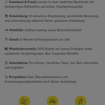
🍞
Handwerk & Praxis:
Lernen in einer modernen Backstube mit
hochwertigen Rohstoffen und echter Handwerksqualität
📚
Entwicklung:
Strukturierte Einarbeitung, persönliche Betreuung
und Unterstützung während Deiner gesamten Ausbildung
🚲
Mobilität:
JobRad-Leasing sowie Deutschlandticket
🌴
Urlaub:
6 Wochen Erholungsurlaub pro Jahr
🛍️
Mitarbeitervorteile:
30% Rabatt auf unsere Produkte sowie
zusätzliche Vergünstigungen über Corporate Benefits
😊
Arbeitsklima:
Ein offenes, herzliches Team, das Dich unterstützt
und begleitet
🚀
Perspektive:
Gute Übernahmechancen und
Entwicklungsmöglichkeiten nach Deiner Ausbildung