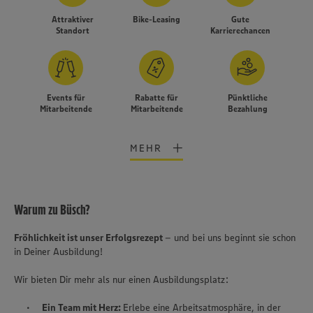
Attraktiver
Bike-Leasing
Gute
Standort
Karrierechancen
Events für
Rabatte für
Pünktliche
Mitarbeitende
Mitarbeitende
Bezahlung
MEHR
Warum zu Büsch?
Fröhlichkeit ist unser Erfolgsrezept
– und bei uns beginnt sie schon
in Deiner Ausbildung!
Wir bieten Dir mehr als nur einen Ausbildungsplatz:
Wir setzen Cookies und andere Technologien ein, um Ihnen
Ein Team mit Herz:
Erlebe eine Arbeitsatmosphäre, in der